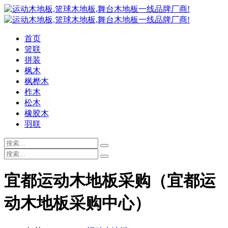
首页
篮联
拼装
枫木
枫桦木
柞木
松木
橡胶木
羽联
宜都运动木地板采购（宜都运
动木地板采购中心）