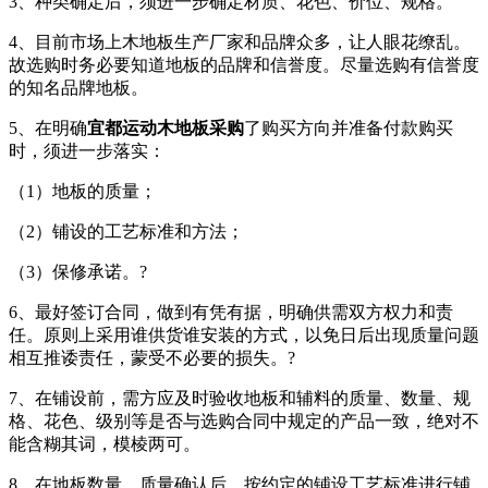
3、种类确定后，须进一步确定材质、花色、价位、规格。
4、目前市场上木地板生产厂家和品牌众多，让人眼花缭乱。
故选购时务必要知道地板的品牌和信誉度。尽量选购有信誉度
的知名品牌地板。
5、在明确
宜都运动木地板采购
了购买方向并准备付款购买
时，须进一步落实：
（1）地板的质量；
（2）铺设的工艺标准和方法；
（3）保修承诺。?
6、最好签订合同，做到有凭有据，明确供需双方权力和责
任。原则上采用谁供货谁安装的方式，以免日后出现质量问题
相互推诿责任，蒙受不必要的损失。?
7、在铺设前，需方应及时验收地板和辅料的质量、数量、规
格、花色、级别等是否与选购合同中规定的产品一致，绝对不
能含糊其词，模棱两可。
8、在地板数量、质量确认后，按约定的铺设工艺标准进行铺