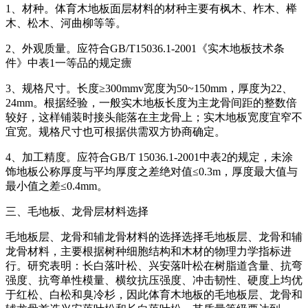
1、材种。体育木地板面层材料的材种主要有枫木、柞木、榉
木、松木、河曲柳等等。
2、外观质量。应符合GB/T15036.1-2001《实木地板技术条
件》中表1一等品的规定癝
3、规格尺寸。长度≥300mmv宽度为50~150mm，厚度为22、
24mm。根据经验，一般实木地板长度为主龙骨间距的整数倍
较好，这样铺装时接头能落在主龙骨上；实木地板宽度宜窄不
宜宽。规格尺寸也可根据供需双方协商确定。
4、加工精度。应符合GB/T 15036.1-2001中表2的规定，未涂
饰地板公称厚度与平均厚度之差绝对值≤0.3m，厚度最大值与
最小值之差≤0.4mm。
三、毛地板、龙骨层材料选择
毛地板层、龙骨和辅龙骨材料的选择选择毛地板层、龙骨和辅
龙骨材料，主要根据树种细胞结构和木材的物理力学指标进
行。研究表明：长白落叶松、兴安落叶松在树脂道含量、抗弯
强度、抗弯单性模量、横纹抗压强度、冲击韧性、硬度上均优
于红松、白松和臭冷杉，因此体育木地板的毛地板层、龙骨和