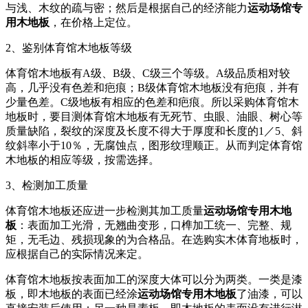
与浅、木纹的疏与密；然后是根据自己的经济能力
运动场馆专
用木地板
，在价格上定位。
2、鉴别体育馆木地板等级
体育馆木地板有A级、B级、C级三个等级。A级品质相对较
高，几乎没有色差和疤痕；B级体育馆木地板没有疤痕，并有
少量色差。C级地板有相应的色差和疤痕。所以采购体育馆木
地板时，要目测体育馆木地板有无死节、虫眼、油眼、树心等
质量缺陷，裂纹的深度及长度不得大于厚度和长度的1／5、斜
纹斜率小于10％，无腐蚀点，图形纹理顺正。从而判定体育馆
木地板的相应等级，按需选择。
3、检测加工质量
体育馆木地板还应进一步检测其加工质量
运动场馆专用木地
板
：表面加工光滑，无翘曲变形，口榫加工统一、完整、规
矩，无毛边、残损现象的为合格品。在选购实木体育地板时，
应根据自己的实际情况来定。
体育馆木地板按表面加工的深度大体可以分为两类。一类是漆
板，即木地板的表面已经涂
运动场馆专用木地板
了油漆，可以