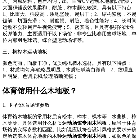
木）为原材料，色差均匀，出厂自带UV运动木地板防滑漆，
大面积铺设效果柔和，耐脏，柞木颜色较深。具有以下特点：
1、比重大、强度高，质地坚硬、易烘干；2、结构紧密，不易
锯解，切面光滑；3、耐磨损、耐脏、着色性能好；4、长时间
运动不会轻易产生视觉疲劳；5、密实高，且具有很好的球性
反弹能力。主要适用于以下场馆：非专业比赛用篮球场地，单
位内部羽毛球馆、综合型运动场馆等。
三、枫桦木运动地板
颜色亮丽，面板干净，优质纯枫桦木选材。具有以下特点：
1、材质均匀,年轮略显明显，木质细腻淡白微黄；2、纹理直
且明显、色调柔和,纹理清晰流畅；
体育馆用什么木地板？
1、匹配体育场馆参数
体育馆木地板的常用材质有松木、榉木、枫木等、水曲柳、柞
木等等。具体选用什么材质
运动场馆专用木地板
，应当于体育
场馆的实际参数相匹配。比如说应以符合设计风格的要求来确
定所选实木体育地板的木种
运动场馆专用木地板
，如颜色的深