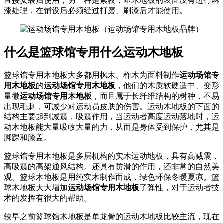
直接安装后使用；另一种是素板，即木地板的表面没有进行淋
漆处理，在铺设后必须经过打磨、刷漆后才能使用。
什么是篮球馆专用什么运动木地板
篮球馆专用木地板大多都用枫木、柞木为面料制作
运动场馆专
用木地板
的
运动场馆专用木地板
，他们的木质软硬适中、变形
量微
运动场馆专用木地板
，而且属于长纤维结构的树种，不易
出现毛刺，可减少对运动员皮肤的伤害。运动木地板的下面的
结构主要起到减震，吸震作用，当运动者高度运动落地时，运
动木地板能大量吸收大量的力，从而是身体受到保护，尤其是
脚踝和膝盖。
篮球馆专用木地板是多层机构的实木运动地板，具有高减震，
高吸震的高架通风结构。还具有防滑的作用，还非常的自然美
观。篮球木地板是用纯实木制作而成，绿色环保冬暖夏凉。篮
球木地板大大增加
运动场馆专用木地板
了弹性，对于运动者技
术的发挥有很大的帮助。
较早之前篮球馆木地板是单龙骨的运动木地板比较主流，现在