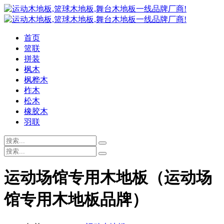
首页
篮联
拼装
枫木
枫桦木
柞木
松木
橡胶木
羽联
运动场馆专用木地板（运动场
馆专用木地板品牌）