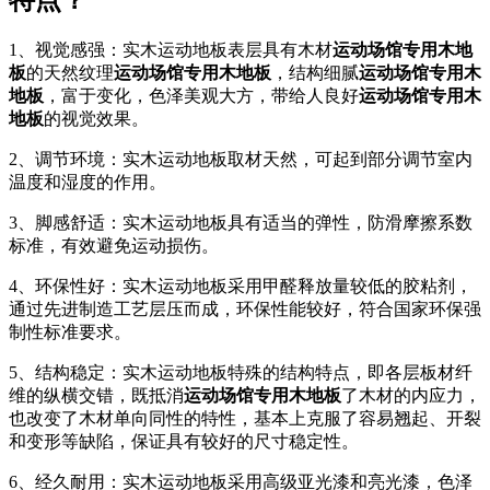
特点？
1、视觉感强：实木运动地板表层具有木材
运动场馆专用木地
板
的天然纹理
运动场馆专用木地板
，结构细腻
运动场馆专用木
地板
，富于变化，色泽美观大方，带给人良好
运动场馆专用木
地板
的视觉效果。
2、调节环境：实木运动地板取材天然，可起到部分调节室内
温度和湿度的作用。
3、脚感舒适：实木运动地板具有适当的弹性，防滑摩擦系数
标准，有效避免运动损伤。
4、环保性好：实木运动地板采用甲醛释放量较低的胶粘剂，
通过先进制造工艺层压而成，环保性能较好，符合国家环保强
制性标准要求。
5、结构稳定：实木运动地板特殊的结构特点，即各层板材纤
维的纵横交错，既抵消
运动场馆专用木地板
了木材的内应力，
也改变了木材单向同性的特性，基本上克服了容易翘起、开裂
和变形等缺陷，保证具有较好的尺寸稳定性。
6、经久耐用：实木运动地板采用高级亚光漆和亮光漆，色泽