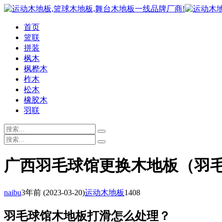
首页
篮联
拼装
枫木
枫桦木
柞木
松木
橡胶木
羽联
广西羽毛球馆更换木地板（羽
naibu
3年前
(2023-03-20)
运动木地板
1408
羽毛球馆木地板打滑怎么处理？