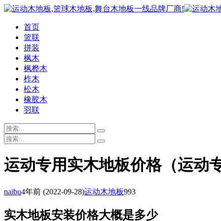
首页
篮联
拼装
枫木
枫桦木
柞木
松木
橡胶木
羽联
运动专用实木地板价格（运动
naibu
4年前
(2022-09-28)
运动木地板
993
实木地板安装价格大概是多少