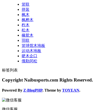
篮联
拼装
枫木
枫桦木
柞木
松木
橡胶木
羽联
篮球馆木地板
运动木地板
硬木企口
俄勒冈松
标签列表
Copyright Naibusports.com Rights Reserved.
Powered By
Z-BlogPHP
. Theme by
TOYEAN
.
微信客服