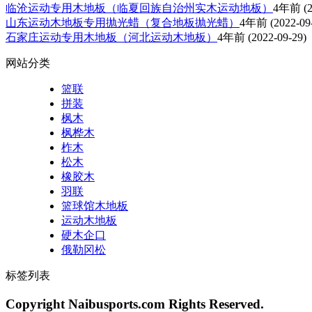
临沧运动专用木地板（临夏回族自治州实木运动地板）
4年前
(2
山东运动木地板专用抛光蜡（复合地板抛光蜡）
4年前
(2022-09
石家庄运动专用木地板（河北运动木地板）
4年前
(2022-09-29)
网站分类
篮联
拼装
枫木
枫桦木
柞木
松木
橡胶木
羽联
篮球馆木地板
运动木地板
硬木企口
俄勒冈松
标签列表
Copyright Naibusports.com Rights Reserved.