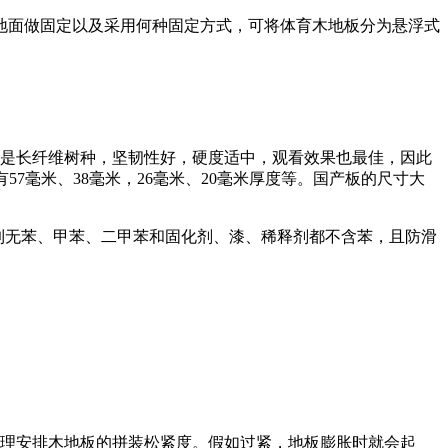
与地面做固定以及采用何种固定方式，可将体育木地板分为悬浮式
木是长纤维树种，坚韧性好，硬度适中，观看效果也最佳，因此
7毫米、38毫米，26毫米、20毫米厚度等。国产板的尺寸大
到做到无苯、甲苯、二甲苯和固化剂、漆、稀释剂都不含苯，且防滑
合理安排木地板的拼装松紧度。假如过紧，地板膨胀时就会起