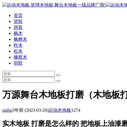
首页
篮联
拼装
枫木
枫桦木
柞木
松木
橡胶木
羽联
万源舞台木地板打磨（木地板
naibu
3年前
(2023-03-20)
运动木地板
1274
实木地板 打磨是怎么样的 把地板上油漆