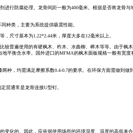
剂进行防腐处理。龙骨间距一般为400毫米。根据是否将龙骨
等不同种类，主要为系统提供吸震性能。
尺寸基本为1.22*2.44米，厚度大多在12毫米以上。
，比较普遍使用的有硬枫木、柞木、水曲柳、榉木等等。由于枫
平衡含水率。国外进口的MFMA的枫木面板规格一般有宽度有5
两种，均需满足摩擦系数0.4-0.7的要求。在环保方面需做
稳定层通常是龙骨连接U型钉。
度的变化的。因此，应依据使用场所的环境湿度、温度的高低来