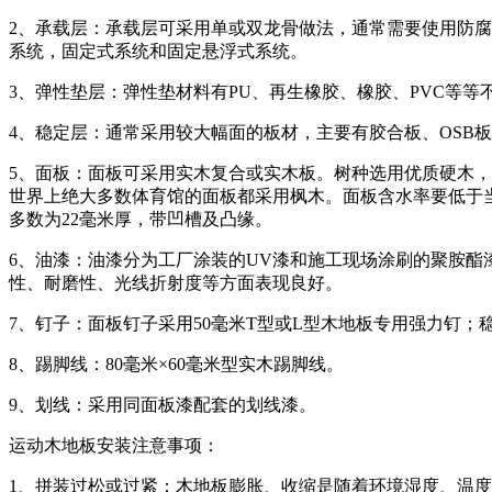
2、承载层：承载层可采用单或双龙骨做法，通常需要使用防腐
系统，固定式系统和固定悬浮式系统。
3、弹性垫层：弹性垫材料有PU、再生橡胶、橡胶、PVC等
4、稳定层：通常采用较大幅面的板材，主要有胶合板、OSB板等，
5、面板：面板可采用实木复合或实木板。树种选用优质硬木
世界上绝大多数体育馆的面板都采用枫木。面板含水率要低于当地
多数为22毫米厚，带凹槽及凸缘。
6、油漆：油漆分为工厂涂装的UV漆和施工现场涂刷的聚胺酯漆
性、耐磨性、光线折射度等方面表现良好。
7、钉子：面板钉子采用50毫米T型或L型木地板专用强力钉；
8、踢脚线：80毫米×60毫米型实木踢脚线。
9、划线：采用同面板漆配套的划线漆。
运动木地板安装注意事项：
1、拼装过松或过紧：木地板膨胀、收缩是随着环境湿度、温