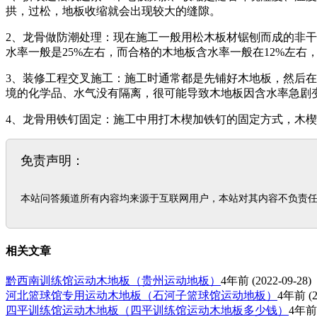
拱，过松，地板收缩就会出现较大的缝隙。
2、龙骨做防潮处理：现在施工一般用松木板材锯刨而成的非干
水率一般是25%左右，而合格的木地板含水率一般在12%左
3、装修工程交叉施工：施工时通常都是先铺好木地板，然后
境的化学品、水气没有隔离，很可能导致木地板因含水率急剧
4、龙骨用铁钉固定：施工中用打木楔加铁钉的固定方式，木
免责声明：
本站问答频道所有内容均来源于互联网用户，本站对其内容不负责
相关文章
黔西南训练馆运动木地板（贵州运动地板）
4年前
(2022-09-28)
河北篮球馆专用运动木地板（石河子篮球馆运动地板）
4年前
(2
四平训练馆运动木地板（四平训练馆运动木地板多少钱）
4年前