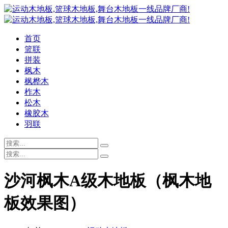
首页
篮联
拼装
枫木
枫桦木
柞木
松木
橡胶木
羽联
沙河枫木A级木地板（枫木地
板效果图）