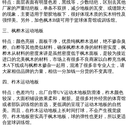
特点：面层表面有明显色差，黑线等，少数结疤，区别去其他
厂家的严重结疤板，单条不双拼，减少地板的瓦变、或缝隙大
的现象，主要适用于塑胶地板下，很好体现木质的实木特性及
强悍美。另外，加色枫木B级可用于篮球体育馆或训练馆。
三、枫桦木运动地板
特点：颜色亮丽，面板干净，优质纯枫桦木选材，绝不掺杂臭
桦、白桦等其他类似材料，确保枫桦木本身的材料密实度，枫
桦木从材料的密度来讲是虽然密度低于枫木面板，是较为接近
进口的北美枫木的材料，市场上有很多不良商家以白桦充当枫
木A下线或与枫桦木掺杂一起用，混淆了很多非专业人士，请
大家相信品牌的力量，相信一分加钱一分货的不变真理。
四、柞木运动地板
特点：色差均匀，出厂自带UV运动木地板防滑漆，柞木颜色
较深，大面积铺设效果柔和，耐脏。是很多对外经营的体育馆
或者部队训练馆的首选，更低调的呈现了运动木地板的自然
美。而且，在柞木运动地板上长时间打球，不会产生视觉疲
劳。柞木地板密实高于枫木地板，球的弹性也更好，所以更适
合篮球训练馆。