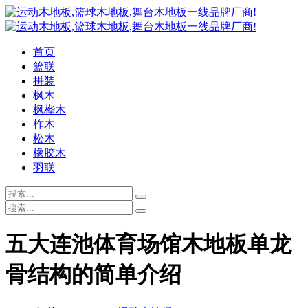
首页
篮联
拼装
枫木
枫桦木
柞木
松木
橡胶木
羽联
五大连池体育场馆木地板单龙
骨结构的简单介绍