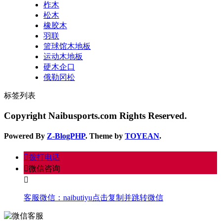
柞木
松木
橡胶木
羽联
篮球馆木地板
运动木地板
硬木企口
俄勒冈松
标签列表
Copyright Naibusports.com Rights Reserved.
Powered By
Z-BlogPHP
. Theme by
TOYEAN
.
󦁁
拨打电话
󦘑
微信咨询
󧁡
客服微信：
naibutiyu
点击复制并跳转微信