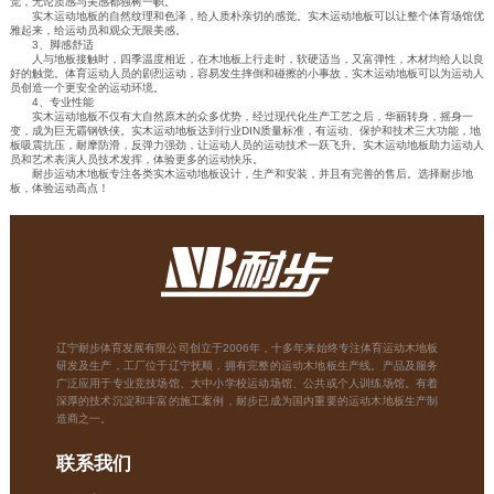
觉，无论质感与美感都独树一帜。
实木运动地板的自然纹理和色泽，给人质朴亲切的感觉。实木运动地板可以让整个体育场馆优
雅起来，给运动员和观众无限美感。
3、脚感舒适
人与地板接触时，四季温度相近，在木地板上行走时，软硬适当，又富弹性，木材均给人以良
好的触觉。体育运动人员的剧烈运动，容易发生摔倒和碰擦的小事故，实木运动地板可以为运动人
员创造一个更安全的运动环境。
4、专业性能
实木运动地板不仅有大自然原木的众多优势，经过现代化生产工艺之后，华丽转身，摇身一
变，成为巨无霸钢铁侠。实木运动地板达到行业DIN质量标准，有运动、保护和技术三大功能，地
板吸震抗压，耐摩防滑，反弹力强劲，让运动人员的运动技术一跃飞升。实木运动地板助力运动人
员和艺术表演人员技术发挥，体验更多的运动快乐。
耐步运动木地板专注各类实木运动地板设计，生产和安装，并且有完善的售后。选择耐步地
板，体验运动高点！
辽宁耐步体育发展有限公司创立于2006年，十多年来始终专注体育运动木地板
研发及生产，工厂位于辽宁抚顺，拥有完整的运动木地板生产线。产品及服务
广泛应用于专业竞技场馆、大中小学校运动场馆、公共或个人训练场馆。有着
深厚的技术沉淀和丰富的施工案例，耐步已成为国内重要的运动木地板生产制
造商之一。
联系我们