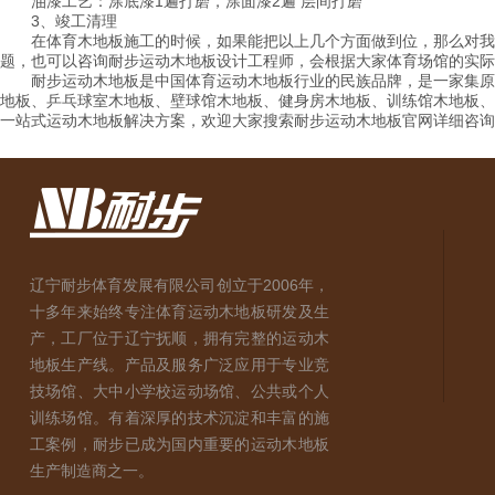
油漆工艺：涂底漆1遍打磨，涂面漆2遍 层间打磨
3、竣工清理
在体育木地板施工的时候，如果能把以上几个方面做到位，那么对我们
题，也可以咨询耐步运动木地板设计工程师，会根据大家体育场馆的实际
耐步运动木地板是中国体育运动木地板行业的民族品牌，是一家集原木
地板、乒乓球室木地板、壁球馆木地板、健身房木地板、训练馆木地板、
一站式运动木地板解决方案，欢迎大家搜索耐步运动木地板官网详细咨询
辽宁耐步体育发展有限公司创立于2006年，
十多年来始终专注体育运动木地板研发及生
产，工厂位于辽宁抚顺，拥有完整的运动木
地板生产线。产品及服务广泛应用于专业竞
技场馆、大中小学校运动场馆、公共或个人
训练场馆。有着深厚的技术沉淀和丰富的施
工案例，耐步已成为国内重要的运动木地板
生产制造商之一。