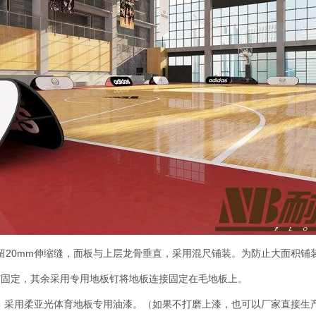
0mm伸缩缝，面板与上层龙骨垂直，采用混尺铺装。为防止大面积铺装
钉固定，其余采用专用地板钉将地板连接固定在毛地板上。
。采用柔亚光体育地板专用油漆。（如果不打磨上漆，也可以厂家直接生