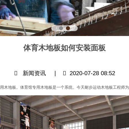
体育木地板如何安装面板
新闻资讯
|
2020-07-28 08:52
木地板。体育馆专用木地板是一个系统。今天耐步运动木地板工程师为