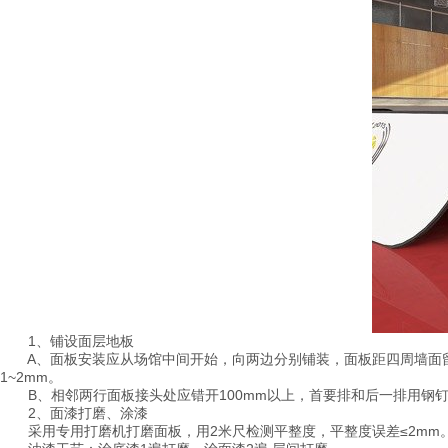
1、铺设面层地板
A、面板安装应从场馆中间开始，向两边分别铺装，面板距四周墙面留2
1~2mm。
B、相邻两行面板接头处应错开100mm以上，首要排和后一排用钢
2、面漆打磨、涂漆
采用专用打磨机打磨面板，用2米尺检测平整度，平整度误差≤2mm