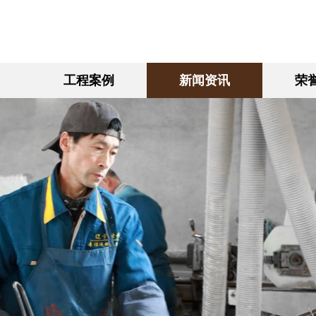
工程案例
新闻资讯
荣