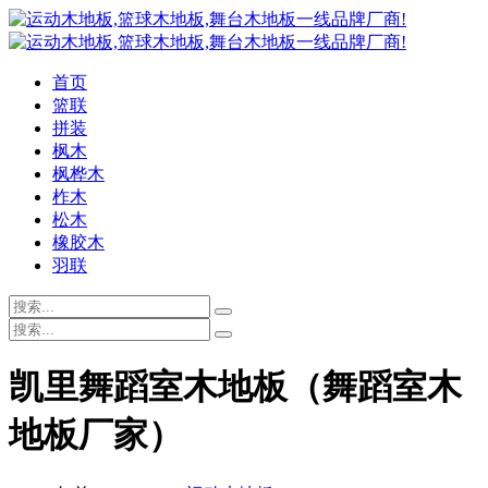
首页
篮联
拼装
枫木
枫桦木
柞木
松木
橡胶木
羽联
凯里舞蹈室木地板（舞蹈室木
地板厂家）