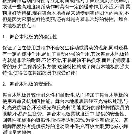
根据舞蹈运动的特性专业定制而成的,对于舞蹈演员在跳舞时,
或做一些高难度舞蹈动作时具有一定的缓冲作用,不涩,不滑,柔
韧度好等特征.现在舞台木地板越来越受到舞蹈团体的喜爱,不
但是因为它颜色鲜艳美丽,还有就是有着非常好的特性。舞台
木地板的优点：
1、舞台木地板的的稳定性
保证了它在使用过程中不会发生移动或滑动的现象,同时还具
有一定的缓冲作用,起到了自动补强的作用.其次舞台木地板还
有就是非常的耐磨,不涩不滑,不易腐蚀不易损坏,而且柔韧度非
常的好.并且保养安装方便.这些特性构成了舞台木地板的强大
特性,使得它在舞蹈演员中深受好评!
2、舞台木地板的安全性
舞台木地板具较佳耐久性和耐磨性,从而增加了舞台木地板的
使用寿命及抗划痕性能。舞台木地板表层经亚光特殊处理,与
灯光亮度吻合,不会吸光和反光刺眼,能更好的保护舞蹈演员的
眼睛,不易产生疲劳。舞台木地板柔软度适中,提供的安全性、
回弹性和标准的吸振性,吸振率达到50%,为专业舞蹈演员、普
通舞蹈爱好者提供极好的运动缓冲保护,可较大限度地减小舞
蹈演员的损伤。