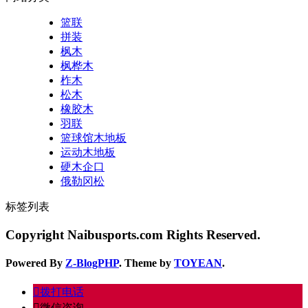
篮联
拼装
枫木
枫桦木
柞木
松木
橡胶木
羽联
篮球馆木地板
运动木地板
硬木企口
俄勒冈松
标签列表
Copyright Naibusports.com Rights Reserved.
Powered By
Z-BlogPHP
. Theme by
TOYEAN
.
󦁁
拨打电话
󦘑
微信咨询