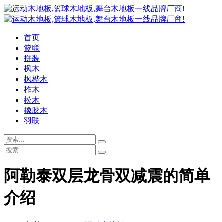
首页
篮联
拼装
枫木
枫桦木
柞木
松木
橡胶木
羽联
阿勒泰双层龙骨双减震的简单
介绍