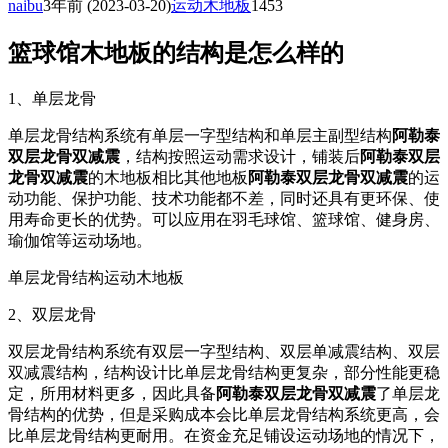
naibu
3年前
(2023-03-20)
运动木地板
1453
篮球馆木地板的结构是怎么样的
1、单层龙骨
单层龙骨结构系统有单层一字型结构和单层主副型结构
阿勒泰
双层龙骨双减震
，结构按照运动需求设计，铺装后
阿勒泰双层
龙骨双减震
的木地板相比其他地板
阿勒泰双层龙骨双减震
的运
动功能、保护功能、技术功能都不差，同时还具有更环保、使
用寿命更长的优势。可以应用在羽毛球馆、篮球馆、健身房、
瑜伽馆等运动场地。
单层龙骨结构运动木地板
2、双层龙骨
双层龙骨结构系统有双层一字型结构、双层单减震结构、双层
双减震结构，结构设计比单层龙骨结构更复杂，部分性能更稳
定，所用材料更多，因此具备
阿勒泰双层龙骨双减震
了单层龙
骨结构的优势，但是采购成本会比单层龙骨结构系统更高，会
比单层龙骨结构更耐用。在资金充足铺设运动场地的情况下，