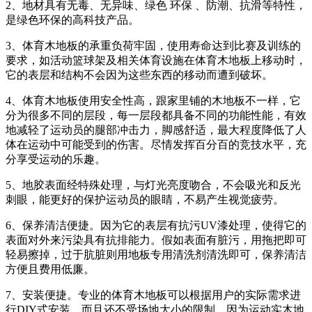
2、地材具有无毒、无异味、绿色 环保 、防潮、抗滑等特性，
是绿色环保的高科技产品。
3、体育木地板的承重负荷牢固，使用寿命达到比赛及训练的
要求，如活动篮球架及相关体育设施在体育木地板上移动时，
它的表层和结构不会因为这些东西的移动而遭到破坏。
4、体育木地板使用安全性高，跟家里铺的木地板不一样，它
分为很多不同的层段，每一层段都具备不同的功能性能，有效
地减轻了运动员的腿部冲击力，脚感舒适，最大程度降低了人
体在运动中可能受到的伤害。尽情发挥百分百的竞技水平，充
分享受运动的乐趣。
5、地胶表面经特殊处理，与灯光亮度吻合，不会吸光和反光
刺眼，能更好的保护运动员的眼睛，不易产生视觉疲劳。
6、保养清洁便捷。因为它的表层有抗污UV漆处理，使得它的
表面对外来污染具有抗排能力。假如表面有脏污，用拖把即可
轻易擦掉，过于肮脏则用地板专用清洗剂清洗即可，保养清洁
方便且费用低廉。
7、安装便捷。专业的体育木地板可以根据用户的实际需求进
行DIY式安装，而且还不受场地大小的限制，因为运动实木地