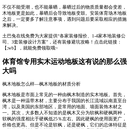
不仅不能受潮，也不能暴晒，暴晒过后的物质质量都会变差，
木地板更是如此，暴晒后会导致地板变鼓。安装体育场木地板
之后，一定要多了解注意事项，遇到问题后要采取相应的措施
来解决。
土巴兔在线免费为大家提供“各家装修报价、1-4家本地装修公
司、3套装修设计方案”，还有装修避坑攻略！点击此链接：
【;wb】，就能免费领取哦~
体育馆专用实木运动地板这有说的那么强
大吗
枫木地板怎么样—枫木地板的材质分析
枫木地板是市面上常见的一种由枫木制造的实木地板。首先，
枫木是一种温带木材，主要分布于我国的长江流域以南直至台
湾，以及美国的东部地区，是常用的地面、墙面装饰木材之
一。其次，大多数人不知道的是枫木又分为软枫和硬枫两种，
软枫的强度相比于硬枫低25％左右。因此硬枫的使用面更广，
价格也更高。但是不论是软枫，还是硬枫，它们的总体特征是