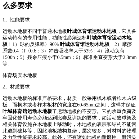
么多要求
1、性能要求
运动木地板不同于普通木地板
叶城体育馆运动木地板
，它具备
运动特有的专用性能，功能性必须达标
叶城体育馆运动木地
板
！1）球的反弹率〉90%
叶城体育馆运动木地板
；2）摩擦
系数0.4〈f〈0.6；3）冲击吸收率大于53%；4）滚动负荷
1500n；5）残余压痕小于0.5mm；6）标准垂直变形大于2.3mm
等。
体育场实木地板
2、材质要求
运动木地板的标准严格要求，材质一般采用枫木或者柞木,A级
板，而枫木或者柞木板材的宽度在60-65mm之间，这样才保证
叶城体育馆运动木地板
了运动地板的不变形。它的承重负荷及
牢固化使用寿命必须达到比赛及训练的要求，如活动篮球架及
相关体育设施在木地板上移动时，木地板的表层和结构不能因
此遭到破坏等，因此地板结构复杂，层次较多，对材料的物理
及力学性能要求较高。此外，还有诸如地板的耐磨性、耐污染