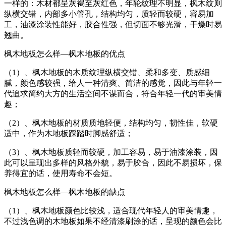
一样的：木材都呈灰褐至灰红色，年轮纹理不明显，枫木纹则
纵横交错，内部多小管孔，结构均匀，质轻而较硬，容易加
工，油漆涂装性能好，胶合性强，但切面不够光滑，干燥时易
翘曲。
枫木地板怎么样—枫木地板的优点
（1）、枫木地板的木质纹理纵横交错、柔和多变、质感细
腻，颜色感较强，给人一种清爽、简洁的感觉，因此与年轻一
代追求简约大方的生活空间不谋而合，符合年轻一代的审美情
趣；
（2）、枫木地板的材质质地轻便，结构均匀，韧性佳，软硬
适中，作为木地板踩踏时脚感舒适；
（3）、枫木地板质轻而较硬，加工容易，易于油漆涂装，因
此可以呈现出多样的风格外貌，易于胶合，因此不易损坏，保
养得宜的话，使用寿命不会短。
枫木地板怎么样—枫木地板的缺点
（1）、枫木地板颜色比较浅，适合现代年轻人的审美情趣，
不过浅色调的木地板如果不经清漆刷涂的话，呈现的颜色会比