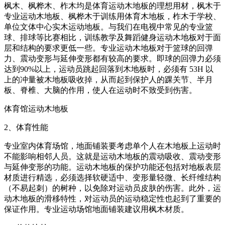
枫木、枫桦木、柞木均是体育运动木地板的理想用材，枫木于
专业运动木地板、枫桦木于训练用体育木地板，柞木于学校、
单位文体中心实木运动地板。与我们在电视中常见的专业篮
球、排球等比赛相比，训练教学及舞蹈健身运动木地板对于面
层和结构的要求更低一些。专业运动木地板对于篮球的回弹
力、震动变形与延伸变形都有较高的要求。即球的回弹力必须
达到90%以上，运动员跳起回落到木地板时，必须有 53H 以
上的冲量被木地板吸收掉，从而起到保护人的踝关节、半月
板、脊椎、大脑的作用，使人在运动时不致受到伤害。
体育馆运动木地板
2、体育性能
专业室内体育场馆，地面铺装要考虑单个人在木地板上运动时
不能影响相邻人员。这就是运动木地板的震动吸收、震动变形
与延伸变形的功能。运动木地板的保护功能还包括对地板表层
材质进行精选，必须选择软硬适中、变形量轻微、长纤维结构
（不易起刺）的树种，以免除对运动员皮肤的伤害。此外，运
动木地板的滑移特性，对运动员的运动稳定性也起到了重要的
保证作用。专业运动场馆地面铺装建议用枫木材质。