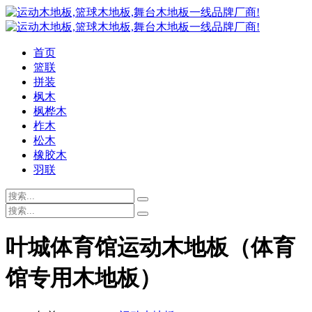
首页
篮联
拼装
枫木
枫桦木
柞木
松木
橡胶木
羽联
叶城体育馆运动木地板（体育
馆专用木地板）