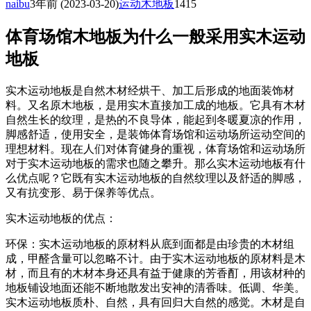
naibu
3年前
(2023-03-20)
运动木地板
1415
体育场馆木地板为什么一般采用实木运动
地板
实木运动地板是自然木材经烘干、加工后形成的地面装饰材
料。又名原木地板，是用实木直接加工成的地板。它具有木材
自然生长的纹理，是热的不良导体，能起到冬暖夏凉的作用，
脚感舒适，使用安全，是装饰体育场馆和运动场所运动空间的
理想材料。现在人们对体育健身的重视，体育场馆和运动场所
对于实木运动地板的需求也随之攀升。那么实木运动地板有什
么优点呢？它既有实木运动地板的自然纹理以及舒适的脚感，
又有抗变形、易于保养等优点。
实木运动地板的优点：
环保：实木运动地板的原材料从底到面都是由珍贵的木材组
成，甲醛含量可以忽略不计。由于实木运动地板的原材料是木
材，而且有的木材本身还具有益于健康的芳香酊，用该材种的
地板铺设地面还能不断地散发出安神的清香味。低调、华美。
实木运动地板质朴、自然，具有回归大自然的感觉。木材是自