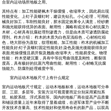
合室内运动场所地板之用。
其特点有：加工性能硬枫木干燥缓慢，收缩率大，因此易出现
性能变化。上钉子及螺钉时，建议先钻孔。小心处理，可用机
械良好加工，车削性能良好，胶水固定效果令人满意，经砂磨
和抛光能获得优异的表面。耐用性：属略有或没有心材抗腐力
木材，心材具有抗腐处理剂渗透力，但是由木质可渗透防腐处
理剂。柞木介绍： 柞木的木质为白色至浅棕色，心材粉红棕
色，绝大部份为直纹，纹理粗糙。加工性能：柞木的机械加工
性能良好;钉子及螺钉固定性能良好;染色及抛光後能获得良好
表面;乾燥缓慢且易开裂及翘曲;收缩率大，性能易变化。物理
性能： 柞木坚硬沉重，具有中等抗弯曲强度及刚性，断裂强
度高，具有极好的抗蒸汽弯曲性能。耐用性： 心材略无抗腐
蚀能力。防腐剂处理难度中等。
室内运动木地板尺寸上有什么规定
室内运动地板尺寸规定，运动木地板标准，运动木地板可分单
层、三层、多层等。安装方法可视需要而定分别采用紧扣系
统、粘胶系统、浮式系统等。国内的地板厂商在提高产品质量
和铺设质量上近年来取得了显着成绩，在进军体育产业中不断
开发技术含量高、技术性能好和使用寿命长的新产品，以双高