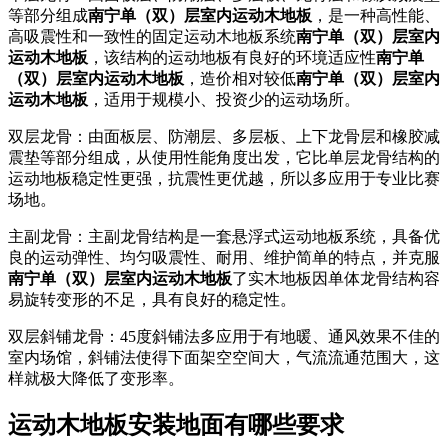
等部分组成
南宁单（双）层室内运动木地板
，是一种高性能、
高吸震性和一致性的固定运动木地板系统
南宁单（双）层室内
运动木地板
，该结构的运动地板有良好的环境适应性
南宁单
（双）层室内运动木地板
，造价相对较低
南宁单（双）层室内
运动木地板
，适用于规模小、投资少的运动场所。
双层龙骨：由面板层、防潮层、多层板、上下龙骨层和橡胶减
震垫等部分组成，从使用性能角度出发，它比单层龙骨结构的
运动地板稳定性更强，抗震性更优越，所以多应用于专业比赛
场地。
主副龙骨：主副龙骨结构是一套悬浮式运动地板系统，具备优
良的运动弹性、均匀吸震性、耐用、维护简单的特点，并克服
南宁单（双）层室内运动木地板
了实木地板因单体龙骨结构容
易旋转变形的不足，具有良好的稳定性。
双层斜铺龙骨：45度斜铺法多应用于有地暖、通风效果不佳的
室内场馆，斜铺法使得下面架空空间大，气流流通范围大，这
样就极大降低了变形率。
运动木地板安装地面有哪些要求