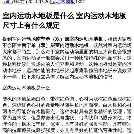
naibu
3年前
(2023-03-20)
运动木地板
1307
室内运动木地板是什么 室内运动木地板
尺寸上有什么规定
提到室内运动场
南宁单（双）层室内运动木地板
，相信大家都
不会陌生
南宁单（双）层室内运动木地板
，既然对室内运动场
大家都不陌生，那么对于室内运动场里面的构造大家也会很熟
悉的，室内运动场一般都会采用一种比较特殊的地面材料，这
种材料比较时候场内的人们奔跑和运动，这种地板就是室内运
动木地板，运动性能的木地板比起家庭装修的木地板来说效果
不一样，接下来就去具体了解室内运动木地板的信息。
室内运动木地板是什么
硬枫的木质呈奶白色，带棕红色调，心材为浅棕红色至深棕红
色。深棕红色心材的数量明显随生长地区而变。白木质和心材
两者均可能含有木髓斑点。这种木材具有密集精细的纹理，通
常为直木纹，但是亦会出现弯曲状、弓背状和鸟眼形木纹。物
理性能：枫木质坚硬、沉重，具有良好的强度性能，具有特别
高的抗摩擦及抗磨损强度，亦具有良好的抗蒸汽弯曲性能。适