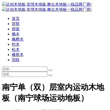
首页
篮联
拼装
枫木
枫桦木
柞木
松木
橡胶木
羽联
南宁单（双）层室内运动木地
板（南宁球场运动地板）