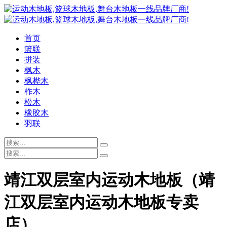
首页
篮联
拼装
枫木
枫桦木
柞木
松木
橡胶木
羽联
靖江双层室内运动木地板（靖
江双层室内运动木地板专卖
店）