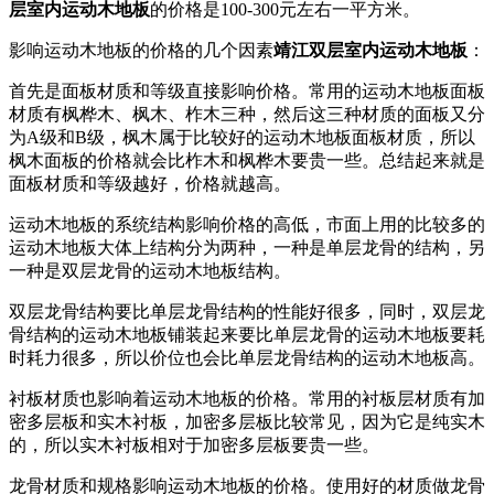
层室内运动木地板
的价格是100-300元左右一平方米。
影响运动木地板的价格的几个因素
靖江双层室内运动木地板
：
首先是面板材质和等级直接影响价格。常用的运动木地板面板
材质有枫桦木、枫木、柞木三种，然后这三种材质的面板又分
为A级和B级，枫木属于比较好的运动木地板面板材质，所以
枫木面板的价格就会比柞木和枫桦木要贵一些。总结起来就是
面板材质和等级越好，价格就越高。
运动木地板的系统结构影响价格的高低，市面上用的比较多的
运动木地板大体上结构分为两种，一种是单层龙骨的结构，另
一种是双层龙骨的运动木地板结构。
双层龙骨结构要比单层龙骨结构的性能好很多，同时，双层龙
骨结构的运动木地板铺装起来要比单层龙骨的运动木地板要耗
时耗力很多，所以价位也会比单层龙骨结构的运动木地板高。
衬板材质也影响着运动木地板的价格。常用的衬板层材质有加
密多层板和实木衬板，加密多层板比较常见，因为它是纯实木
的，所以实木衬板相对于加密多层板要贵一些。
龙骨材质和规格影响运动木地板的价格。使用好的材质做龙骨