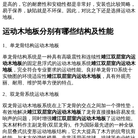
是高的，它的耐磨性和安稳性都是非常好，安装也比较简略，
易于保养，缺陷就是不环保。因此，对比之下还是选择运动木
地板。
运动木地板分别有哪些结构及性能
1、单龙骨结构运动木地板
单龙骨结构系统是一种具有高吸震性和连续性
靖江双层室内运
动木地板
的固定悬浮式的运动木地板系统
靖江双层室内运动木
地板
，完全符合专业要求的运动性能。良好单龙骨TD系统十
实物图的环境适应性
靖江双层室内运动木地板
，具有外观亮
丽、耐用、维护简单方便的特点。
2、双龙骨系统运动木地板
双龙骨运动木地板系统在上下龙骨的交点之间加一个弹性垫，
有效地解决
靖江双层室内运动木地板
了龙骨直接接触容易发生
响声的问题，同时增强
靖江双层室内运动木地板
了运动性能。
实木材料作主副龙骨(双层龙骨)。作为国际最先进的一种全纵
向层叠式抗变形运动地板结构，它大大提高了木方的抗弯抗剪
性能，与木方的弹性模量。非常适用于篮球、排球等专业性比