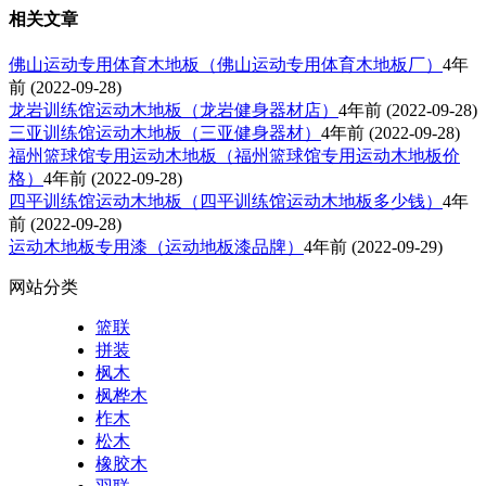
相关文章
佛山运动专用体育木地板（佛山运动专用体育木地板厂）
4年
前
(2022-09-28)
龙岩训练馆运动木地板（龙岩健身器材店）
4年前
(2022-09-28)
三亚训练馆运动木地板（三亚健身器材）
4年前
(2022-09-28)
福州篮球馆专用运动木地板（福州篮球馆专用运动木地板价
格）
4年前
(2022-09-28)
四平训练馆运动木地板（四平训练馆运动木地板多少钱）
4年
前
(2022-09-28)
运动木地板专用漆（运动地板漆品牌）
4年前
(2022-09-29)
网站分类
篮联
拼装
枫木
枫桦木
柞木
松木
橡胶木