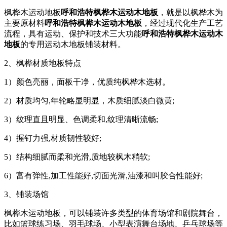
枫桦木运动地板
呼和浩特枫桦木运动木地板
，就是以枫桦木为
主要原材料
呼和浩特枫桦木运动木地板
，经过现代化生产工艺
流程，具有运动、保护和技术三大功能
呼和浩特枫桦木运动木
地板
的专用运动木地板铺装材料。
2、枫桦材质地板特点
1）颜色亮丽，面板干净，优质纯枫桦木选材。
2）材质均匀,年轮略显明显，木质细腻淡白微黄;
3）纹理直且明显、色调柔和,纹理清晰流畅;
4）握钉力强,材质韧性较好;
5）结构细腻而柔和光滑,质地较枫木稍软;
6）富有弹性,加工性能好,切面光滑,油漆和叫胶合性能好;
3、铺装场馆
枫桦木运动地板，可以铺装许多类型的体育场馆和剧院舞台，
比如篮球练习场、羽毛球场、小型表演舞台场地、乒乓球场等