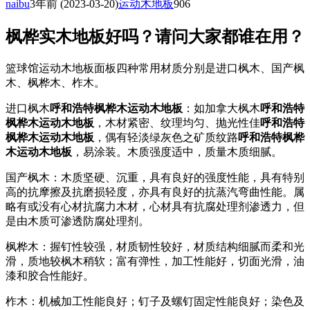
naibu
3年前
(2023-03-20)
运动木地板
906
枫桦实木地板好吗？请问大家都谁在用？
篮球馆运动木地板面板四种常用材质分别是进口枫木、国产枫
木、枫桦木、柞木。
进口枫木
呼和浩特枫桦木运动木地板
：如加拿大枫木
呼和浩特
枫桦木运动木地板
，木材紧密、纹理均匀、抛光性佳
呼和浩特
枫桦木运动木地板
，偶有轻淡绿灰色之矿质纹路
呼和浩特枫桦
木运动木地板
，易涂装。木质强度适中，质量木质细腻。
国产枫木：木质坚硬、沉重，具有良好的强度性能，具有特别
高的抗摩擦及抗磨损轻度，亦具有良好的抗蒸汽弯曲性能。属
略有或没有心材抗腐力木材，心材具有抗腐处理剂渗透力，但
是由木质可渗透防腐处理剂。
枫桦木：握钉性较强，材质韧性较好，材质结构细腻而柔和光
滑，质地较枫木稍软；富有弹性，加工性能好，切面光滑，油
漆和胶合性能好。
柞木：机械加工性能良好；钉子及螺钉固定性能良好；染色及