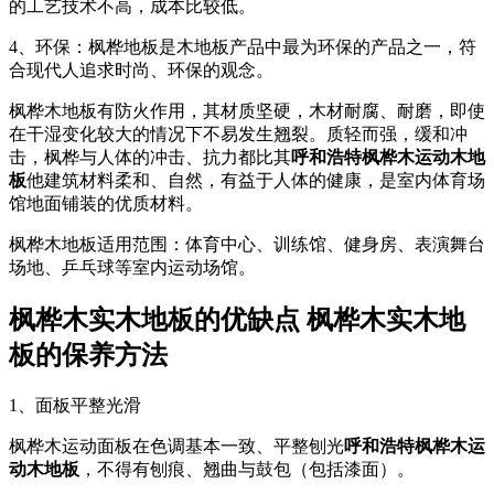
的工艺技术不高，成本比较低。
4、环保：枫桦地板是木地板产品中最为环保的产品之一，符
合现代人追求时尚、环保的观念。
枫桦木地板有防火作用，其材质坚硬，木材耐腐、耐磨，即使
在干湿变化较大的情况下不易发生翘裂。质轻而强，缓和冲
击，枫桦与人体的冲击、抗力都比其
呼和浩特枫桦木运动木地
板
他建筑材料柔和、自然，有益于人体的健康，是室内体育场
馆地面铺装的优质材料。
枫桦木地板适用范围：体育中心、训练馆、健身房、表演舞台
场地、乒乓球等室内运动场馆。
枫桦木实木地板的优缺点 枫桦木实木地
板的保养方法
1、面板平整光滑
枫桦木运动面板在色调基本一致、平整刨光
呼和浩特枫桦木运
动木地板
，不得有刨痕、翘曲与鼓包（包括漆面）。