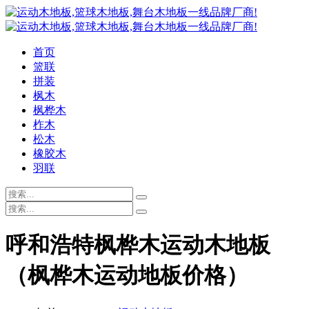
首页
篮联
拼装
枫木
枫桦木
柞木
松木
橡胶木
羽联
呼和浩特枫桦木运动木地板
（枫桦木运动地板价格）