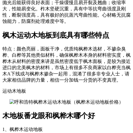
抛光后能获得良好表面；干燥缓慢且易开裂及翘曲；收缩率
大，性能易变化。柞木坚硬沉重，具有中等抗弯曲强度及刚
性，断裂强度高，具有极好的抗蒸汽弯曲性能。心材略无抗腐
蚀能力，防腐剂处理难度中等。
枫木运动木地板到底具有哪些特点
特点：颜色亮丽，面板干净，优质纯枫桦木选材，不掺杂臭
桦、白桦等其他类似材料，确保枫桦木本身的材料密实度，枫
桦木从材料的密度来讲是虽然密度低于枫木面板，是较为接近
进口的北美枫木的材料，市场上有很多不良商家以白桦充当枫
木A下线或与枫桦木掺杂一起用，混淆了很多非专业人士，请
大家相信品牌的力量，相信一分加钱一分货的不变真理。
运动木地板
木地板番龙眼和枫桦木哪个好
1、枫桦木运动地板