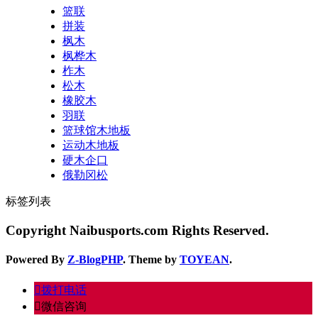
篮联
拼装
枫木
枫桦木
柞木
松木
橡胶木
羽联
篮球馆木地板
运动木地板
硬木企口
俄勒冈松
标签列表
Copyright Naibusports.com Rights Reserved.
Powered By
Z-BlogPHP
. Theme by
TOYEAN
.
󦁁
拨打电话
󦘑
微信咨询