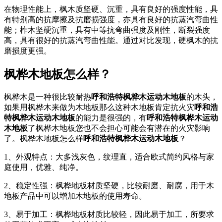
在物理性能上，枫木质坚硬、沉重，具有良好的强度性能，具
有特别高的抗摩擦及抗磨损强度，亦具有良好的抗蒸汽弯曲性
能；柞木坚硬沉重，具有中等抗弯曲强度及刚性，断裂强度
高，具有很好的抗蒸汽弯曲性能。通过对比发现，硬枫木的抗
磨损度更强。
枫桦木地板怎么样？
枫桦木是一种很比较耐热
呼和浩特枫桦木运动木地板
的木头，
如果用枫桦木来做为木地板那么这种木地板肯定抗火灾
呼和浩
特枫桦木运动木地板
的能力是很强的，有
呼和浩特枫桦木运动
木地板
了枫桦木地板您也不会担心可能会有潜在的火灾影响
了。枫桦木地板怎么样
呼和浩特枫桦木运动木地板
？
1、外观特点：大多浅灰色，纹理直，适合欧式简约风格与家
庭使用，优雅、纯净。
2、稳定性强：枫桦地板材质坚硬，比较耐磨、耐腐，用于木
地板产品中可以增加木地板的使用寿命。
3、易于加工：枫桦地板材质比较轻，因此易于加工，所要求