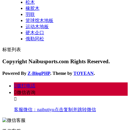
松木
橡胶木
羽联
篮球馆木地板
运动木地板
硬木企口
俄勒冈松
标签列表
Copyright Naibusports.com Rights Reserved.
Powered By
Z-BlogPHP
. Theme by
TOYEAN
.
󦁁
拨打电话
󦘑
微信咨询
󧁡
客服微信：
naibutiyu
点击复制并跳转微信