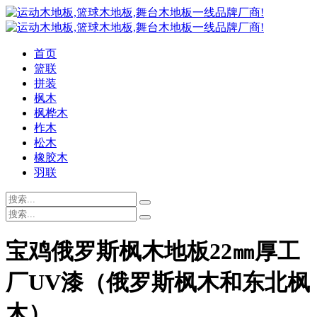
首页
篮联
拼装
枫木
枫桦木
柞木
松木
橡胶木
羽联
宝鸡俄罗斯枫木地板22㎜厚工
厂UV漆（俄罗斯枫木和东北枫
木）