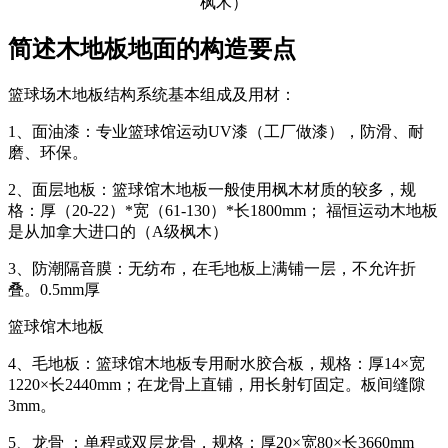
简述木地板地面的构造要点
篮球场木地板结构系统基本组成及用材：
1、面油漆：专业篮球馆运动UV漆（工厂做漆），防滑、耐
磨、环保。
2、面层地板：篮球馆木地板一般使用枫木材质的较多，规
格：厚（20-22）*宽（61-130）*长1800mm； 福恒运动木地板
是从加拿大进口的（A级枫木）
3、防潮隔音膜：无纺布，在毛地板上满铺一层，不允许折
叠。0.5mm厚
篮球馆木地板
4、毛地板：篮球馆木地板专用耐水胶合板，规格：厚14×宽
1220×长2440mm；在龙骨上直铺，用长射钉固定。板间缝隙
3mm。
5、龙骨 ：单程或双层龙骨，规格：厚20×宽80×长3660mm