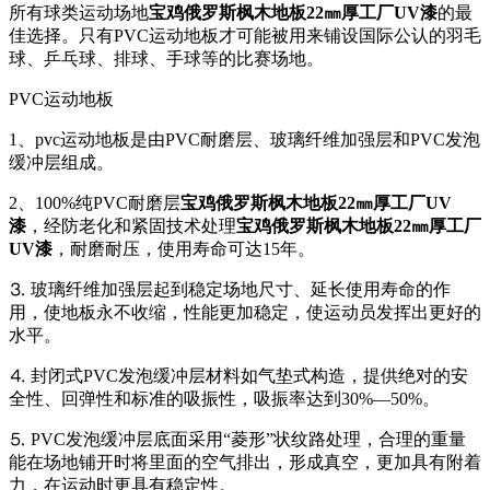
所有球类运动场地
宝鸡俄罗斯枫木地板22㎜厚工厂UV漆
的最
佳选择。只有PVC运动地板才可能被用来铺设国际公认的羽毛
球、乒乓球、排球、手球等的比赛场地。
PVC运动地板
1、pvc运动地板是由PVC耐磨层、玻璃纤维加强层和PVC发泡
缓冲层组成。
2、100%纯PVC耐磨层
宝鸡俄罗斯枫木地板22㎜厚工厂UV
漆
，经防老化和紧固技术处理
宝鸡俄罗斯枫木地板22㎜厚工厂
UV漆
，耐磨耐压，使用寿命可达15年。
⒊ 玻璃纤维加强层起到稳定场地尺寸、延长使用寿命的作
用，使地板永不收缩，性能更加稳定，使运动员发挥出更好的
水平。
⒋ 封闭式PVC发泡缓冲层材料如气垫式构造，提供绝对的安
全性、回弹性和标准的吸振性，吸振率达到30%—50%。
⒌ PVC发泡缓冲层底面采用“菱形”状纹路处理，合理的重量
能在场地铺开时将里面的空气排出，形成真空，更加具有附着
力，在运动时更具有稳定性。