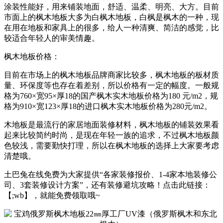
涂装性能好，用来铺装地面，舒适、温柔、明亮、大方。目前
市面上的枫木地板大多为白枫木地板，白枫是枫木的一种，现
在用在地板和家具上的很多，给人一种清爽、简洁的感觉，比
较适合年轻人的审美情趣。
枫木地板价格：
目前在市场上的枫木地板品牌商家比较多，枫木地板的板材质
量、环保度等也存在着差别，所以价格有一定的幅度。一般规
格为760×宽95×厚18的国产枫木实木地板价格为180 元/m2，规
格为910×宽123×厚18的进口枫木实木地板价格为280元/m2。
木地板是最流行的家居地面装修材料，枫木地板的铺装效果看
起来比较简约时尚，是现在年轻一族的追求，不过枫木地板颜
色较浅，需要勤快打理，所以在枫木地板的选择上大家要考虑
清楚哦。
土巴兔在线免费为大家提供“各家装修报价、1-4家本地装修公
司、3套装修设计方案”，还有装修避坑攻略！点击此链接：
【;wb】，就能免费领取哦~