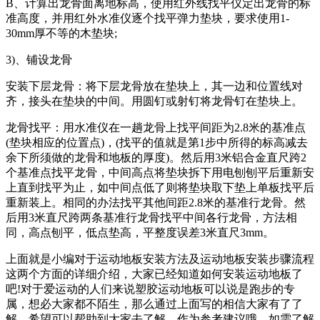
B、计算出龙骨面离地标高，使用红外线找平仪定出龙骨的标
准高度，并用红外水准仪逐个找平弹力垫块，要求使用1-
30mm厚不等的木垫块;
3)、铺设龙骨
安装下层龙骨：将下层龙骨放在垫块上，其一边和位置线对
齐，接头在垫块的中间。用圆钉或射钉将龙骨钉在垫块上。
龙骨找平：用水准仪在一趟龙骨上找平间距为2.8米的基准点
(垫块相应的位置点)，(找平的值就是第1步中所得的标高减去
余下所须做的龙骨和地板的厚度)。然后用3米铝合金直尺跨2
个基准点找平龙骨，中间高点将垫块拆下用电刨刨平后重新安
上直到找平为止，如中间点低了则将垫块取下垫上单板找平后
重新装上。相同的办法找平其他间距2.8米的基准行龙骨。然
后用3米直尺跨两条基准行龙骨找平中间各行龙骨，方法相
同，高点刨平，低点垫高，平整度误差3米直尺3mm。
上面就是小编对于运动地板安装方法及运动地板安装步骤流程
这两个方面的详细介绍，大家已经知道如何安装运动地板了
吧!对于爱运动的人们来说塑胶运动地板可以说是跑步的专
属，想必大家都不陌生，那么通过上面写的相信大家有了了
解，希望可以帮助到大家去了解，作为参考建议哦。如需了解