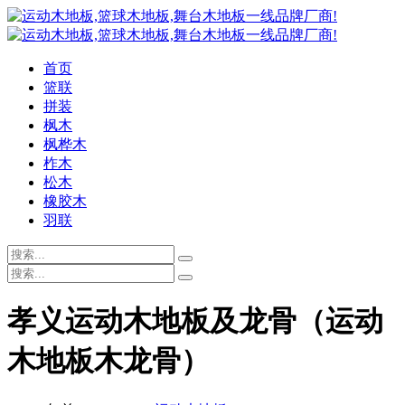
首页
篮联
拼装
枫木
枫桦木
柞木
松木
橡胶木
羽联
孝义运动木地板及龙骨（运动
木地板木龙骨）