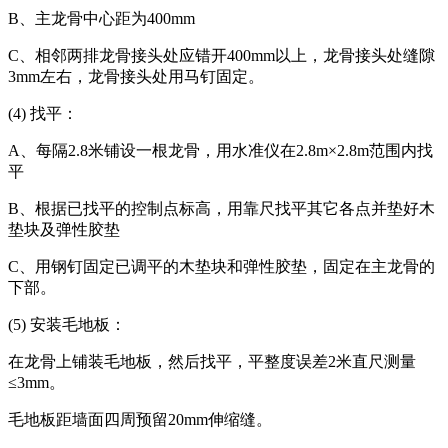
B、主龙骨中心距为400mm
C、相邻两排龙骨接头处应错开400mm以上，龙骨接头处缝隙
3mm左右，龙骨接头处用马钉固定。
(4) 找平：
A、每隔2.8米铺设一根龙骨，用水准仪在2.8m×2.8m范围内找
平
B、根据已找平的控制点标高，用靠尺找平其它各点并垫好木
垫块及弹性胶垫
C、用钢钉固定已调平的木垫块和弹性胶垫，固定在主龙骨的
下部。
(5) 安装毛地板：
在龙骨上铺装毛地板，然后找平，平整度误差2米直尺测量
≤3mm。
毛地板距墙面四周预留20mm伸缩缝。