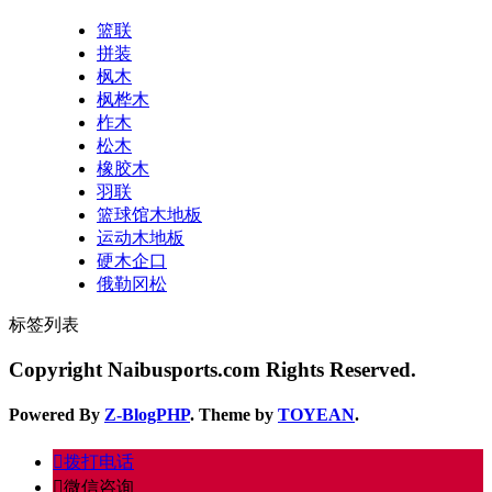
篮联
拼装
枫木
枫桦木
柞木
松木
橡胶木
羽联
篮球馆木地板
运动木地板
硬木企口
俄勒冈松
标签列表
Copyright Naibusports.com Rights Reserved.
Powered By
Z-BlogPHP
. Theme by
TOYEAN
.
󦁁
拨打电话
󦘑
微信咨询