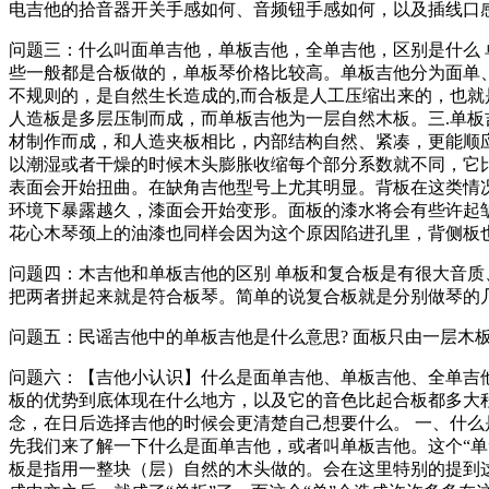
电吉他的拾音器开关手感如何、音频钮手感如何，以及插线口
问题三：什么叫面单吉他，单板吉他，全单吉他，区别是什么 
些一般都是合板做的，单板琴价格比较高。单板吉他分为面单
不规则的，是自然生长造成的,而合板是人工压缩出来的，也
人造板是多层压制而成，而单板吉他为一层自然木板。三.单
材制作而成，和人造夹板相比，内部结构自然、紧凑，更能顺应
以潮湿或者干燥的时候木头膨胀收缩每个部分系数就不同，它
表面会开始扭曲。在缺角吉他型号上尤其明显。背板在这类情
环境下暴露越久，漆面会开始变形。面板的漆水将会有些许起
花心木琴颈上的油漆也同样会因为这个原因陷进孔里，背侧板
问题四：木吉他和单板吉他的区别 单板和复合板是有很大音
把两者拼起来就是符合板琴。简单的说复合板就是分别做琴的
问题五：民谣吉他中的单板吉他是什么意思? 面板只由一层木
问题六：【吉他小认识】什么是面单吉他、单板吉他、全单吉他
板的优势到底体现在什么地方，以及它的音色比起合板都多大
念，在日后选择吉他的时候会更清楚自己想要什么。 一、什么是
先我们来了解一下什么是面单吉他，或者叫单板吉他。这个“单”
板是指用一整块（层）自然的木头做的。会在这里特别的提到这个“