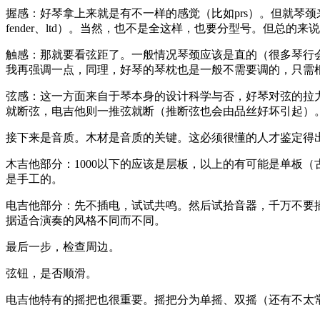
握感：好琴拿上来就是有不一样的感觉（比如prs）。但就琴颈
fender、ltd）。当然，也不是全这样，也要分型号。但总
触感：那就要看弦距了。一般情况琴颈应该是直的（很多琴行
我再强调一点，同理，好琴的琴枕也是一般不需要调的，只需
弦感：这一方面来自于琴本身的设计科学与否，好琴对弦的拉
就断弦，电吉他则一推弦就断（推断弦也会由品丝好坏引起）
接下来是音质。木材是音质的关键。这必须很懂的人才鉴定得
木吉他部分：1000以下的应该是层板，以上的有可能是单板
是手工的。
电吉他部分：先不插电，试试共鸣。然后试拾音器，千万不要
据适合演奏的风格不同而不同。
最后一步，检查周边。
弦钮，是否顺滑。
电吉他特有的摇把也很重要。摇把分为单摇、双摇（还有不太