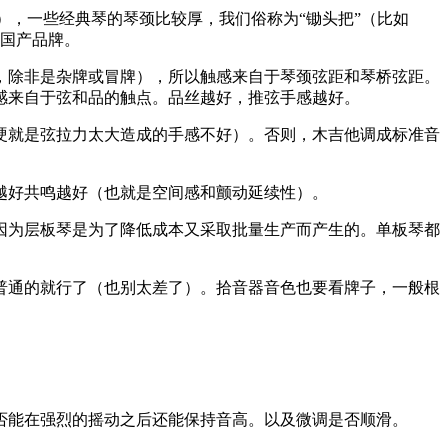
n），一些经典琴的琴颈比较厚，我们俗称为“锄头把”（比如
属国产品牌。
，除非是杂牌或冒牌），所以触感来自于琴颈弦距和琴桥弦距。
感来自于弦和品的触点。品丝越好，推弦手感越好。
硬就是弦拉力太大造成的手感不好）。否则，木吉他调成标准音
越好共鸣越好（也就是空间感和颤动延续性）。
。因为层板琴是为了降低成本又采取批量生产而产生的。单板琴都
普通的就行了（也别太差了）。拾音器音色也要看牌子，一般根
否能在强烈的摇动之后还能保持音高。以及微调是否顺滑。