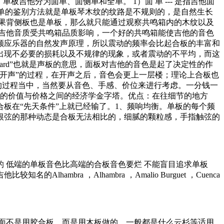
吉他分为面单、面侧单和全单。 1）面 单 --- 是指吉他面
他 最简单的鉴别方法就是单板琴木纹的纹路是不规则的，是自然生长
果背侧板也是单板，那么就只能通过观察共鸣箱内的木纹以及
吉他音质受共鸣箱品质影响，一个好的共鸣箱能使吉他的音色
顺应乐器的自然发声原理，所以震动的频率会比起合板的丰富和
出现不必要的损耗以及不规律的现象，或者震动的不平均，而这
ard”也就是声板的意思，面板对吉他的音色是起了决定性的作
开声”的过程，在开声之后，音色会更上一层楼；理论上合板也
的过程当中，当然要从音色、手感、价位来进行考虑。一分钱一
很自然的价值与价格之间的经济学金字塔。优点：在往细节的地方
板在“先天条件”上就已经输了。1、频响均衡。单板的每个频
每根弦的那种动态是合板无法相比的，细腻的颗粒感，手指触弦的
的 低端的单板音色比高端的合板音色要烂 不能盲目追求单板
a ，Alhambra ，Amalio Burguet ，Cuenca
面不是用胶合板，而是用木板做的，一般都是什么云杉等适用