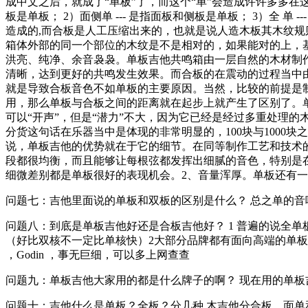
成中文之后，就成了“单板”了，而这个“单”会造成许许多多在这
板是单板； 2）面侧单 --- 是指面板和侧板是单板； 3）全
造成的,而合板是人工压缩出来的，也就是说人造木板其木纹
箱体外部的同一个部位的木纹是不是相对的，如果能对的上，
洪亮、纯净、余音袅袅。单板吉他共鸣箱由一层自然的木材制
清晰，达到更好的共鸣发生效果。而合板的在震动的过程当中
就是导致合板音色不如单板的主要原因。当然，比较的前提是制作
用，那么单板与合板之间的距离就在起步上就产生了区别了。
可以“开声”，但是“潜力”不大，因为它已经是经过多重处理
分货这句话在乐器当中是体现的非常明显的，100块与1000块
说，单板吉他的优势就在于它的细节。在同等制作工艺和技术的
段都很均衡，而且能够让每根弦都发挥出细腻的音色，特别是在
细微差别都是单板很好的表现机会。2、音量浑厚。单板还有一个有
问题七：吉他里面说的单板和双板的区别是什么？ 总之单的
问题八：到底是单板吉他好还是合板吉他好？ 1 普遍的说全
（好比双核不一定比单核快）2大部分品牌都有面向高端的单板和面向低端的
，Godin ，事无巨细，可以多上网查查
问题九：单板吉他大家用的都是什么牌子的啊？ 现在用的单板
问题十：吉他什么是单板？全板？分几种 木吉他分合板、面