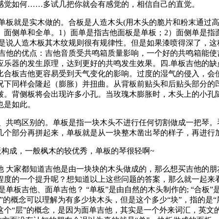
感觉如何……多试几把你就会有感觉的，相信自己的直觉。
单板就是实木做的。合板是人造木头(用木头的脆片和粉末通过
、面侧单和全单。1）面单是指吉他面板是单板；2）面侧单是指
就是说人造木板其木纹规则很有规律性。但是如果漆喷得深了，这
板吉他的优点：吉他音质受共鸣箱质量影响，一个好的共鸣箱能使
乐器的发生原理，达到更好的共鸣发生效果。四.单板吉他的缺
比合板吉他更容易受到天气变化的影响。过度的湿气的侵入，会
况下同样会隆起（膨胀）并扭曲。从背板前贴头和后贴头部分的
皱。背侧板将会出现许多小孔。当玫瑰木膨胀时，木头上的小孔
也是如此。
质、共鸣区别的。单板是指一块木头不进行任何切割做成一把琴。
几个部分再拼起来，单板就是从一块整木凿出琴的样子，再进行
板构成，一般枫木的较优秀，单板的琴很轻啊~
 大家都知道吉他是由一块块的木头做成的，那么想买吉他的朋友
程度的一个提升呢？想知道以上这些问题的答案，那么就一起来
单板吉他、面单吉他？ “单板”是由自然的木头制作的; “合板”
的概念可以理解为有多少块木头，但是这个多少“块”，指的是“层
层”的概念，是因为面单吉他，其实是一个外来词汇，英文的原词是“S