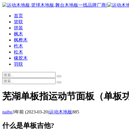
首页
篮联
拼装
枫木
枫桦木
柞木
松木
橡胶木
羽联
芜湖单板指运动节面板（单板
naibu
3年前
(2023-03-20)
运动木地板
885
什么是单板吉他?