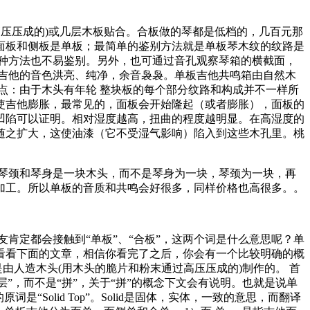
高压压成的)或几层木板贴合。合板做的琴都是低档的，几百元那
面板和侧板是单板；最简单的鉴别方法就是单板琴木纹的纹路是
种方法也不易鉴别。另外，也可通过音孔观察琴箱的横截面，
吉他的音色洪亮、纯净，余音袅袅。单板吉他共鸣箱由自然木
点：由于木头有年轮 整块板的每个部分纹路和构成并不一样所
使吉他膨胀，最常见的，面板会开始隆起（或者膨胀），面板的
凹陷可以证明。相对湿度越高，扭曲的程度越明显。在高湿度的
随之扩大，这使油漆（它不受湿气影响）陷入到这些木孔里。桃
琴颈和琴身是一块木头，而不是琴身为一块，琴颈为一块，再
加工。所以单板的音质和共鸣会好很多，同样价格也高很多。。
肯定都会接触到“单板”、“合板”，这两个词是什么意思呢？单
看看下面的文章，相信你看完了之后，你会有一个比较明确的概
是由人造木头(用木头的脆片和粉末通过高压压成的)制作的。 首
”，而不是“拼”，关于“拼”的概念下文会有说明。也就是说单
olid Top”。Solid是固体，实体，一致的意思，而翻译