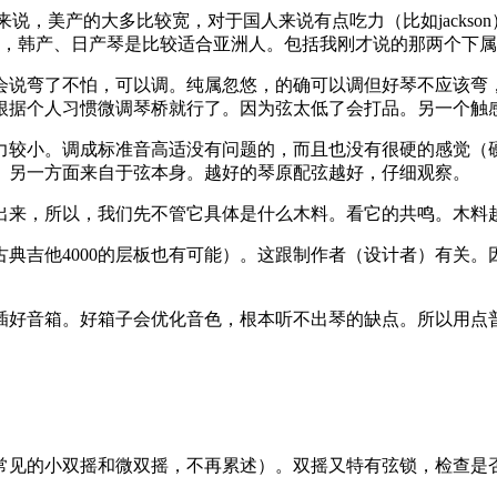
来说，美产的大多比较宽，对于国人来说有点吃力（比如jackso
的来说，韩产、日产琴是比较适合亚洲人。包括我刚才说的那两个下
会说弯了不怕，可以调。纯属忽悠，的确可以调但好琴不应该弯
根据个人习惯微调琴桥就行了。因为弦太低了会打品。另一个触
力较小。调成标准音高适没有问题的，而且也没有很硬的感觉（
。另一方面来自于弦本身。越好的琴原配弦越好，仔细观察。
出来，所以，我们先不管它具体是什么木料。看它的共鸣。木料
（古典吉他4000的层板也有可能）。这跟制作者（设计者）有关
插好音箱。好箱子会优化音色，根本听不出琴的缺点。所以用点
常见的小双摇和微双摇，不再累述）。双摇又特有弦锁，检查是