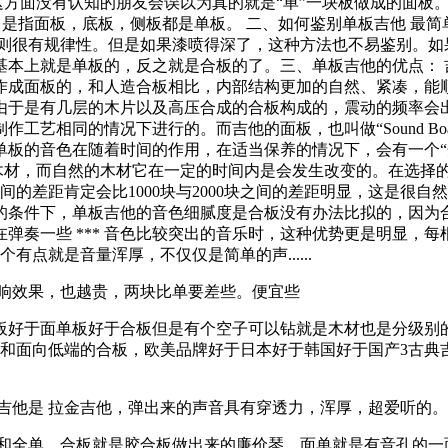
方面没有认知的朋友会误以为真的就是“单”一块板做成的面板。 单板
 单 --- 是指面板，底板，侧板都是单板。 二、如何鉴别单板吉
规则很有规律性。但是如果漆喷得深了，这种方法也不易鉴别。如
基本上就是单板的，反之就是合板的了。三、单板吉他的优点： 
作成面板的，和人造合板相比，内部结构更加的自然、紧凑，能
由于是有几层的木片以及高压合成的合板构成的，震动的频率会
工艺相同的情况下进行的。而吉他的面板，也叫做“Sound Bo
单板的音色在随着时间的作用，在适当保养的情况下，会有一个“
的木材，而自然的木材它在一定的时间内是会发生改变的。在选择
之间的差距肯定会比1000块与2000块之间的差距明显，这是
条件下，单板吉他的音色细腻度是合板没有办法比拟的，因为合
弹奏一些 *** 音色比较突出的音乐时，这种优势更是明显，
点就是音量浑厚，不仅仅是简单的声......
音响效果，也越贵，两块比单要差些。便宜些
单板好于面单板好于合板但是有个空子可以钻就是木材也是分级别
合板，欧美品牌好于日本好于韩国好于国产3古典吉他比较知名的Alhambr
吉他是 拉金吉他，弹出来的声音具有穿透力，浑厚，超爱听的。
单和全单，合板就是胶合板做出来的廉价琴。面单就是有音孔的一