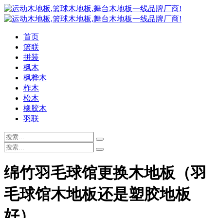
首页
篮联
拼装
枫木
枫桦木
柞木
松木
橡胶木
羽联
绵竹羽毛球馆更换木地板（羽
毛球馆木地板还是塑胶地板
好）