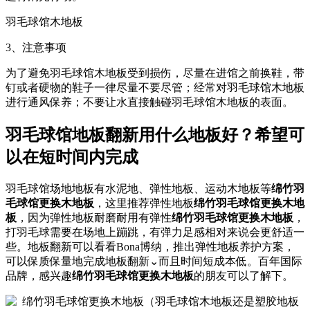
羽毛球馆木地板
3、注意事项
为了避免羽毛球馆木地板受到损伤，尽量在进馆之前换鞋，带
钉或者硬物的鞋子一律尽量不要尽管；经常对羽毛球馆木地板
进行通风保养；不要让水直接触碰羽毛球馆木地板的表面。
羽毛球馆地板翻新用什么地板好？希望可
以在短时间内完成
羽毛球馆场地地板有水泥地、弹性地板、运动木地板等
绵竹羽
毛球馆更换木地板
，这里推荐弹性地板
绵竹羽毛球馆更换木地
板
，因为弹性地板耐磨耐用有弹性
绵竹羽毛球馆更换木地板
，
打羽毛球需要在场地上蹦跳，有弹力足感相对来说会更舒适一
些。地板翻新可以看看Bona博纳，推出弹性地板养护方案，
可以保质保量地完成地板翻新⌄而且时间短成本低。百年国际
品牌，感兴趣
绵竹羽毛球馆更换木地板
的朋友可以了解下。