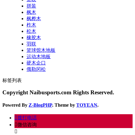
拼装
枫木
枫桦木
柞木
松木
橡胶木
羽联
篮球馆木地板
运动木地板
硬木企口
俄勒冈松
标签列表
Copyright Naibusports.com Rights Reserved.
Powered By
Z-BlogPHP
. Theme by
TOYEAN
.
󦁁
拨打电话
󦘑
微信咨询
󧁡