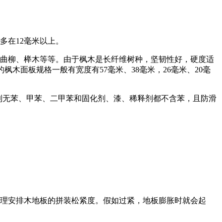
大多在12毫米以上。
曲柳、榉木等等。由于枫木是长纤维树种，坚韧性好，硬度适
木面板规格一般有宽度有57毫米、38毫米，26毫米、20毫
到做到无苯、甲苯、二甲苯和固化剂、漆、稀释剂都不含苯，且防滑
合理安排木地板的拼装松紧度。假如过紧，地板膨胀时就会起