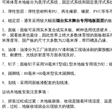
可将体育木地板分为悬浮式系统，固定式系统和固定悬浮式系
3、弹性垫层：弹性垫材料有PU、再生橡胶、橡胶、PVC等
4、稳定层：通常采用较大幅面
烟台实木舞台专用地板面层
的板
5、面板：面板可采用实木复合或实木板。树种选用优质硬木
中，观看效果也最佳，因此世界上绝大多数体育馆的面板都采用枫
米厚度等。国产板的尺寸大多数为22毫米厚，带凹槽及凸缘。
6、油漆：油漆分为工厂涂装的UV漆和施工现场涂刷的聚胺酯漆
性、耐磨性、光线折射度等方面表现良好。
7、钉子：面板钉子采用50毫米T型或L型木地板专用强力钉；
8、踢脚线：80毫米×60毫米型实木踢脚线。
9、划线：采用同面板漆配套的划线漆。
运动木地板安装注意事项：
1、拼装过松或过紧：木地板膨胀、收缩是随着环境湿度、温
拱，过松，地板收缩就会出现较大的缝隙。