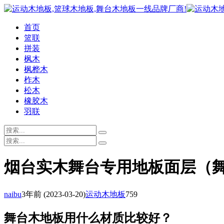
首页
篮联
拼装
枫木
枫桦木
柞木
松木
橡胶木
羽联
烟台实木舞台专用地板面层（
naibu
3年前
(2023-03-20)
运动木地板
759
舞台木地板用什么材质比较好？