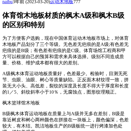
naibu
3年前
(2023-03-20)
运动木地板
777
体育馆木地板材质的枫木A级和枫木B级
的区别和特别
为了方便客户选购，现在中国体育运动木地板市场上，对体育
木地板产品划分了三个等级。无色差无疤痕的是A级;有色差无
疤痕的是B级；有色差有疤痕的是C级。体育场馆工程商和甲
方可以根据自己的预算和需求来具体选择。级别不同造成质
量、价格、维护成本都有很大的差别。
A级枫木体育运动地板质量好，色差最少。检验时，目测无死
节、虫眼、油眼、树心等质量缺陷。正反面木材纹理一致，拼
装无大小头、高低差，裂纹的深度及长度不得大于厚度和长度
的1／5、斜纹斜率小于10％，无腐蚀点，图形纹理顺正。
枫木篮球馆木地板
B级枫木体育运动地板在质量上与A级并无多在差别，B级是
靠近树皮和树心两种颜色在拼接在一块板上，颜色偏深，色差
较大，有木结。凯洁地板生产的B级板统一进行烤漆加色处