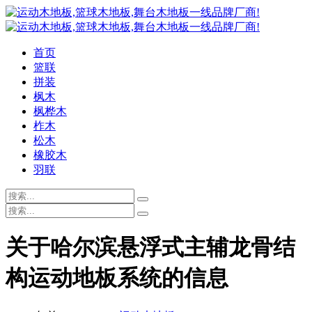
首页
篮联
拼装
枫木
枫桦木
柞木
松木
橡胶木
羽联
关于哈尔滨悬浮式主辅龙骨结
构运动地板系统的信息