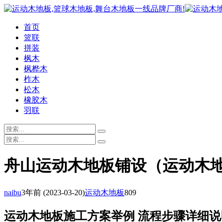
首页
篮联
拼装
枫木
枫桦木
柞木
松木
橡胶木
羽联
舟山运动木地板铺设（运动木
naibu
3年前
(2023-03-20)
运动木地板
809
运动木地板施工方案举例 流程步骤详细说