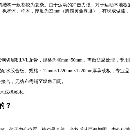
的结构一般都较为复杂。由于运动的冲击力强，对于运动木地板
枫桦木、柞木，厚度为22mm（脚感黄金厚度），有现成做漆
刨切层积LVL龙骨，规格为40mm×50mm，需做防腐处理，专
水胶合板。规格：12mm×1220mm×1220mm厚承载板，
带接合，无纺布需铺至墙角四周。
柞木或枫桦木。
的？
致，位于中心位置，棱边呈直线，合格后从两侧加固，中心行地板