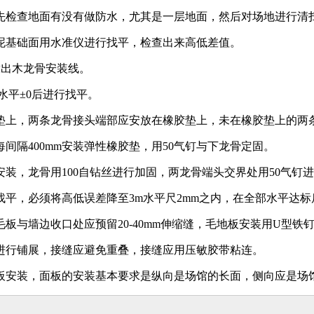
先检查地面有没有做防水，尤其是一层地面，然后对场地进行清
泥基础面用水准仪进行找平，检查出来高低差值。
距放出木龙骨安装线。
水平±0后进行找平。
平垫上，两条龙骨接头端部应安放在橡胶垫上，未在橡胶垫上的
隔400mm安装弹性橡胶垫，用50气钉与下龙骨定固。
安装，龙骨用100自钻丝进行加固，两龙骨端头交界处用50气
平，必须将高低误差降至3m水平尺2mm之内，在全部水平达
板与墙边收口处应预留20-40mm伸缩缝，毛地板安装用U型铁
进行铺展，接缝应避免重叠，接缝应用压敏胶带粘连。
板安装，面板的安装基本要求是纵向是场馆的长面，侧向应是场