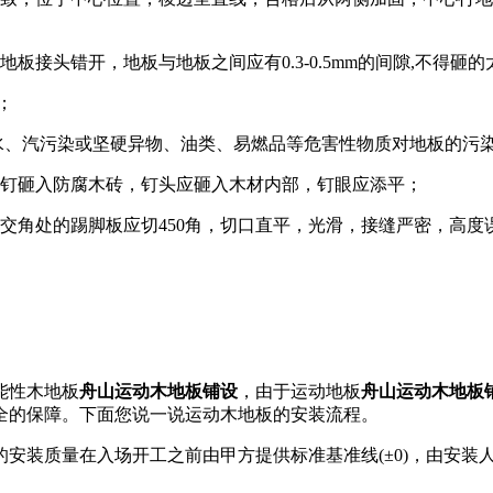
接头错开，地板与地板之间应有0.3-0.5mm的间隙,不得砸
；
止水、汽污染或坚硬异物、油类、易燃品等危害性物质对地板的污
钢钉砸入防腐木砖，钉头应砸入木材内部，钉眼应添平；
交角处的踢脚板应切450角，切口直平，光滑，接缝严密，高
能性木地板
舟山运动木地板铺设
，由于运动地板
舟山运动木地板
全的保障。下面您说一说运动木地板的安装流程。
的安装质量在入场开工之前由甲方提供标准基准线(±0)，由安