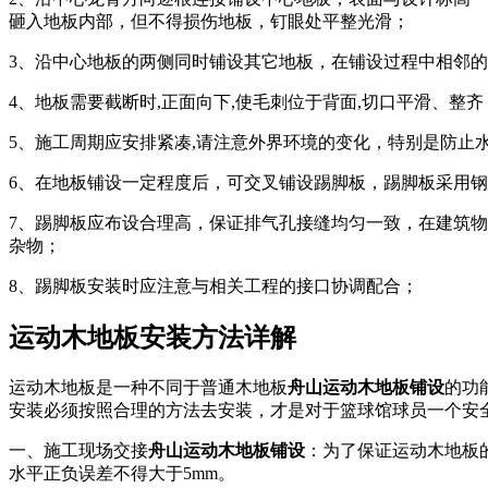
砸入地板内部，但不得损伤地板，钉眼处平整光滑；
3、沿中心地板的两侧同时铺设其它地板，在铺设过程中相邻的地板
4、地板需要截断时,正面向下,使毛刺位于背面,切口平滑、整齐
5、施工周期应安排紧凑,请注意外界环境的变化，特别是防
6、在地板铺设一定程度后，可交叉铺设踢脚板，踢脚板采用
7、踢脚板应布设合理高，保证排气孔接缝均匀一致，在建筑物
杂物；
8、踢脚板安装时应注意与相关工程的接口协调配合；
运动木地板安装方法详解
运动木地板是一种不同于普通木地板
舟山运动木地板铺设
的功
安装必须按照合理的方法去安装，才是对于篮球馆球员一个安
一、施工现场交接
舟山运动木地板铺设
：为了保证运动木地板
水平正负误差不得大于5mm。