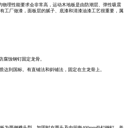
的物理性能要求会非常高，运动木地板是由防潮层、弹性吸震
，有工厂做漆，面板层的腻子、底漆和清漆油漆工艺很重要，属
用防腐蚀钢钉固定龙骨。
专业品质达到国标。有直铺法和斜铺法，固定在主龙骨上。
为两侧榫头型，加固时在两头及中间每400mm处钉钢钉，并