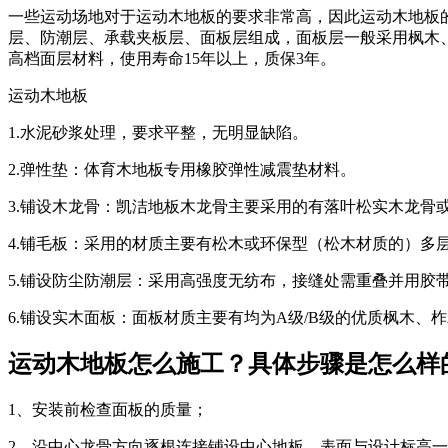
一些运动场地对于运动木地板的要求非常高，因此运动木地板
层、防潮层、承载夹板层、面板层组成，面板层一般采用枫木、
高档面层材料，使用寿命15年以上，质保3年。
运动木地板
1.水泥砂浆处理，要求平整，无明显缺陷。
2.弹性垫：体育木地板专用橡胶弹性减震垫材料。
3.铺设木龙骨：凯洁地板木龙骨主要采用的有落叶松实木龙骨或
4.铺毛板：采用的材质主要有松木或环保型（松木材质的）多层耐
5.铺设防尘防潮层：采用高强度无纺布，接缝处需重叠并用胶
6.铺设实木面板：面板材质主要有均为A级/B级的优质枫木、
运动木地板怎么施工？具体步骤是怎么样
1、安装前检查面板的质量；
2、沿中心龙骨方向逐根连接铺设中心地板，表面与设计标高一