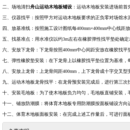
二、场地清扫
舟山运动木地板铺设
：运动木地板安装进场前首
三、仪器找平：按照甲方对运动木地板要求的正负零对场馆水
四、放基准线：按照施工设计图纸每400mm×400mm中心线
五、找基准点：用水准仪以约3m左右在橡胶弹性找平垫处确定
六、安放下龙骨：下龙骨按照400mm中心间距安放在橡胶找
七、弹性橡胶垫安装：在下龙骨上以橡胶找平垫位置为基准，每间
八、安放上龙骨：上龙骨间距400mm，上下龙骨成十字交叉型
九、运动木地板龙骨找平：在龙骨预安装完成后，进行第三次找
十、安装毛地板：为了使木地板负力均匀，毛地板直铺安装，毛
十一、铺放防潮膜：将体育木地板专用防潮膜按面板铺设方向
十二、体育木地板面板安装：在完成上述工作量后，可进行面