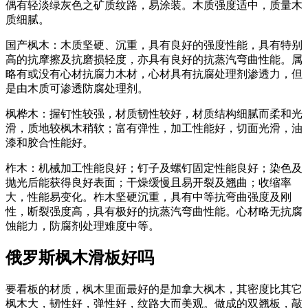
偶有轻淡绿灰色之矿质纹路，易涂装。木质强度适中，质量木
质细腻。
国产枫木：木质坚硬、沉重，具有良好的强度性能，具有特别
高的抗摩擦及抗磨损轻度，亦具有良好的抗蒸汽弯曲性能。属
略有或没有心材抗腐力木材，心材具有抗腐处理剂渗透力，但
是由木质可渗透防腐处理剂。
枫桦木：握钉性较强，材质韧性较好，材质结构细腻而柔和光
滑，质地较枫木稍软；富有弹性，加工性能好，切面光滑，油
漆和胶合性能好。
柞木：机械加工性能良好；钉子及螺钉固定性能良好；染色及
抛光后能获得良好表面；干燥缓慢且易开裂及翘曲；收缩率
大，性能易变化。柞木坚硬沉重，具有中等抗弯曲强度及刚
性，断裂强度高，具有极好的抗蒸汽弯曲性能。心材略无抗腐
蚀能力，防腐剂处理难度中等。
俄罗斯枫木滑板好吗
要看板的材质，枫木里面最好的是加拿大枫木，其密度比其它
枫木大，韧性好，弹性好，纹路大而美观。做成的双翘板，敲