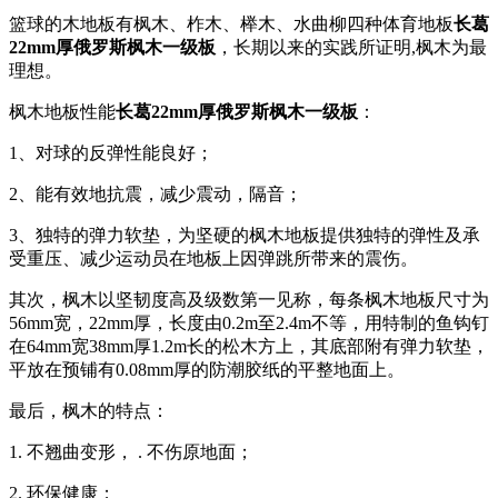
篮球的木地板有枫木、柞木、榉木、水曲柳四种体育地板
长葛
22mm厚俄罗斯枫木一级板
，长期以来的实践所证明,枫木为最
理想。
枫木地板性能
长葛22mm厚俄罗斯枫木一级板
：
1、对球的反弹性能良好；
2、能有效地抗震，减少震动，隔音；
3、独特的弹力软垫，为坚硬的枫木地板提供独特的弹性及承
受重压、减少运动员在地板上因弹跳所带来的震伤。
其次，枫木以坚韧度高及级数第一见称，每条枫木地板尺寸为
56mm宽，22mm厚，长度由0.2m至2.4m不等，用特制的鱼钩钉
在64mm宽38mm厚1.2m长的松木方上，其底部附有弹力软垫，
平放在预铺有0.08mm厚的防潮胶纸的平整地面上。
最后，枫木的特点：
1. 不翘曲变形， . 不伤原地面；
2. 环保健康；