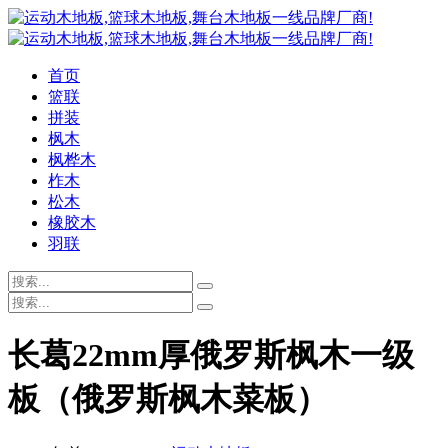
首页
篮联
拼装
枫木
枫桦木
柞木
松木
橡胶木
羽联
长葛22mm厚俄罗斯枫木一级
板（俄罗斯枫木菜板）