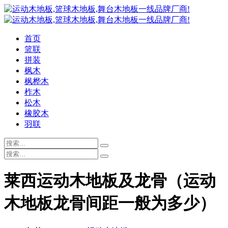
首页
篮联
拼装
枫木
枫桦木
柞木
松木
橡胶木
羽联
莱西运动木地板及龙骨（运动
木地板龙骨间距一般为多少）