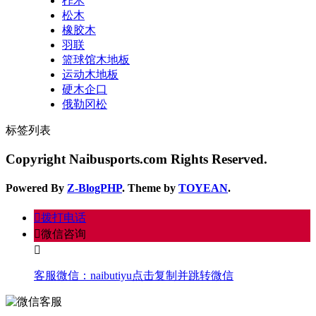
柞木
松木
橡胶木
羽联
篮球馆木地板
运动木地板
硬木企口
俄勒冈松
标签列表
Copyright Naibusports.com Rights Reserved.
Powered By
Z-BlogPHP
. Theme by
TOYEAN
.
󦁁
拨打电话
󦘑
微信咨询
󧁡
客服微信：
naibutiyu
点击复制并跳转微信