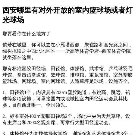
西安哪里有对外开放的室内篮球场或者灯
光球场
那要看你在什么地方了
倘若在城里，你可以去在小雁塔西侧，朱雀路和含光路之间，
绿树掩映之中西北地区唯一一所高等体育学府--西安体育学院
就坐落在这里。
那有标准塑胶田径场、田径馆、体操馆、武术馆、乒乓球羽毛
球馆、拳击跆拳道馆、篮球馆、排球馆、重竞技馆、室外塑胶
篮球场、网球场、室内网球馆、人造草坪足球场，设施齐全。
1、田径馆1个，内设具有200ｍ塑胶跑道，有跳高、跳远、铅
球等多项设施，可承接国内或地域性室内田径运动会及其比
赛，目前西北唯一、全国领先。
2、标准室外400ｍ塑胶田径场2个，场地中央为天然草坪。设
有主席台和2000名观众席，可举行大型田径运动会。
3、体操馆分为竞技体操教学馆、训练馆和艺术体操馆共3个，