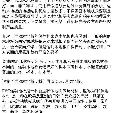
首先，运动木地板是专门用于运动场所的，它的承重能力非常
好，而且非常牢固，使用寿命必须要达到比赛训练的要求。运
动木地板的地板结构复杂，层数多，不像家庭木地板只要满足
家庭人员需要就可以，运动木地板要考虑到它的材料物理及力
学性能的要求，还要耐磨、抗污染、避免反光等多方面严格控
制产品质量。
其次，运动木地板的保养和家庭木地板也有区别，一般的家庭
木地板为
西安篮球场馆运动木地板
了保养它的表面层和美观
度，会给表面打蜡，但是运动木地板在保养时，不能打蜡，它
对表面的摩擦系数有严格的要求。
普通的家用地板安装 后，运动木地板和家庭木地板的选材是
不同的，运动木地板要选择好的枫木或者柞木，不能随便使用
普通的白桦、榉木、柚木等。
说完了运动木地板，我们再谈谈pvc运动地板。
PVC运动地板是一种新型轻体地面装饰材料，也称为“轻体地
材”。是一种在欧美及亚洲的日韩广受欢迎的产品，风靡国
外，pvc运动地板从80年代初开始进入中国市场，使用非常广
泛，比如家庭、医院、学校、办公楼、工厂、公共场所、超
市、商业、等各种场所。