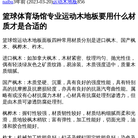
naibu
3年前
(2023-03-20)
运动木地板
856
篮球体育场馆专业运动木地板要用什么材
质才是合适的
篮球馆运动木地板面板四种常用材质分别是进口枫木、国产枫
木、枫桦木、柞木。
进口枫木：如加拿大枫木，木材紧密、纹理均匀、抛光性佳，
偶有轻淡绿灰色之矿质纹路，易涂装。木质强度适中，质量木
质细腻。
国产枫木：木质坚硬、沉重，具有良好的强度性能，具有特别
高的抗摩擦及抗磨损轻度，亦具有良好的抗蒸汽弯曲性能。属
略有或没有心材抗腐力木材，心材具有抗腐处理剂渗透力，但
是由木质可渗透防腐处理剂。
枫桦木：握钉性较强，材质韧性较好，材质结构细腻而柔和光
滑，质地较枫木稍软；富有弹性，加工性能好，切面光滑，油
漆和胶合性能好。
柞木：机械加工性能良好；钉子及螺钉固定性能良好；染色及