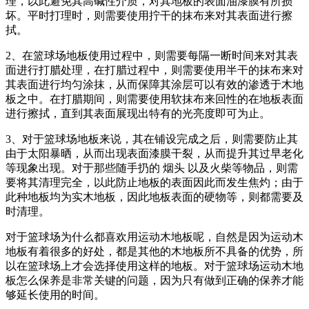
理，以此避免其高碱性介质，对其地板的表面油漆膜有所损
坏。平时打理时，则需要使用拧干的抹布来对其表面进行擦
拭。
2、在篮球场地板使用过程中，则需要每隔一断时间来对其表
面进行打腊处理，在打腊过程中，则需要使用半干的抹布来对
其表面进行均匀涂抹，从而保障其涂层可以有效的渗透于木地
板之中。在打腊期间，则需要使用软抹布来回性的在地板表面
进行擦拭，直到其表面展现出特有的光亮度即可为止。
3、对于篮球场地板来说，其在铺设完成之后，则需要防止其
由于太阳暴晒，从而出现表面漆膜干裂，从而提升其过早老化
等现象出现。对于那些随手扔的 烟头 以及火柴等物品，则需
要将其清理完全，以此防止地板的表面因此而发生焦灼；由于
此种地板均为实木地板，因此地板表面的硬物等，则都需要及
时清理。
对于篮球场为什么都喜欢用运动木地板呢，自然是因为运动木
地板有着很多的好处，都是其他的木地板所不具备的优势，所
以在篮球场上才会选择使用这样的地板。对于篮球场运动木地
板怎么保养是非常关键的问题，因为只有做到正确的保养才能
够延长使用的时间。