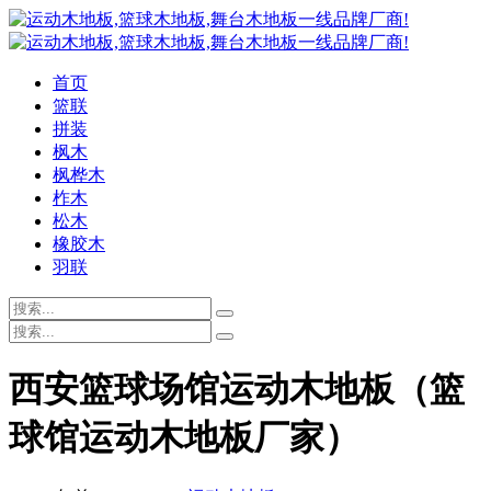
首页
篮联
拼装
枫木
枫桦木
柞木
松木
橡胶木
羽联
西安篮球场馆运动木地板（篮
球馆运动木地板厂家）