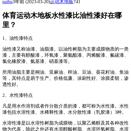
naibu
3年前
(2023-03-20)
运动木地板
741
体育运动木地板水性漆比油性漆好在哪
里？
1、油性漆特点
油性漆又称油漆、油脂漆。以油性树脂为主要成膜物质的一类
漆，主要有醇酸漆，环氧漆，聚氨酯漆、丙烯酸漆、氟碳漆、
氯化橡胶漆、氨基漆、硝基漆等。
所用油脂主要是桐油、亚麻油、梓油、豆油、葵花籽油、鱼油
等，其特点是易于生产、价格低廉、涂刷性好、涂膜柔韧，渗
透性好。
2、水性漆特点
凡是用水作溶剂或者作分散介质的漆，都可称为水性漆。水性
漆包括水溶性漆、水稀释性漆、水分散性漆（乳胶漆）3种。
水溶性漆是以水溶性树脂为成膜物，以聚乙烯醇及其各种改性
物为代表，除此之外还有水溶醇酸树脂、水溶环氧树脂、水溶