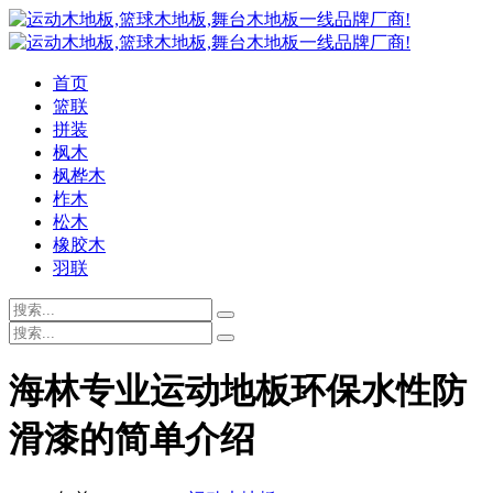
首页
篮联
拼装
枫木
枫桦木
柞木
松木
橡胶木
羽联
海林专业运动地板环保水性防
滑漆的简单介绍