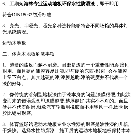
6、工期短
海林专业运动地板环保水性防滑漆
，即干即用
符合DIN18032防滑标准
8、亮光、半哑光、哑光多种选择能够符合不同场馆的具体灯
光系统情况。
运动木地板
二、体育木地板刷漆事项
1、越硬的漆反而越不耐磨。耐磨是漆的一个重要性能,耐磨则
耐用。而且硬的漆膜容易炸漆,即与硬的东西相碰时会在漆膜
上留下白点。其实越硬的漆,漆膜越脆,漆的硬度并不代表一个
漆的好坏。
2、像传统的溶剂型地板漆由于漆本身的问题,漆膜很硬,由此演
变而来的错误观念即漆膜越硬,越厚越好,其实不不对的。而且
硬并不代表耐磨,就象汽车轮胎用橡胶而不用钢铁一样,因为橡
胶比钢材耐磨。
3、体育篮球馆运动木地板专业水性漆的耐磨是油性漆的几倍,
干燥快。选择水性防腐漆，施工后的运动木地板地板保持木本