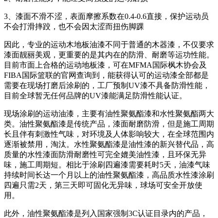
3、漆面不滑不涩，表面摩擦系数在0.4-0.6直接，保护运动员
不会打滑摔跤，也不会因太涩而扭伤脚踝
因此，专业的运动木地板油漆不同于普通的木器漆，不仅要求
漆面靓丽美观，更重要的是其内在的防滑、耐磨等运功性能。
目前市面上合格的运动地板漆，可在MFMA国际枫木协会及
FIBA国际篮联的官网查询到，能获得认可的运动漆全部都是
需要在现场打磨后涂刷的，工厂预制UV漆不具备防滑性能，
目前全球暂无任何品牌的UV漆能满足防滑性能认证。
现场涂刷的运动油漆，主要有油性聚氨酯漆和水性聚氨酯两大
类。油性聚氨酯漆是传统产品，漆面耐磨防滑，但是施工周期
长且伴有刺激性气味，对环境及人体影响较大，在全球范围内
逐渐被禁用，淘汰。水性聚氨酯漆是油性漆的新兴替代品，高
质量的水性漆面防滑耐磨性可完全媲美油性漆，且环保无异
味，施工周期短。相比于涂刷四遍漆需要耗时5天，油漆气味
持续时间长达一个月以上的油性聚氨酯漆，高品质水性漆涂刷
四遍只需2天，第三天即可固化无异味，球场可安全开放使
用。
此外，油性聚氨酯漆是列入国家强制3C认证目录内的产品，