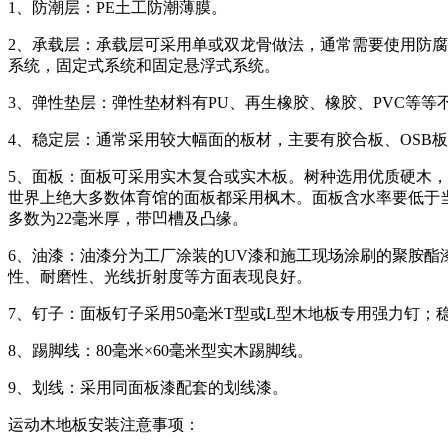
1、防潮层：PE土工防潮薄膜。
2、承载层：承载层可采用单或双龙骨做法，通常需要使用防腐
系统，固定式系统和固定悬浮式系统。
3、弹性垫层：弹性垫材料有PU、再生橡胶、橡胶、PVC等
4、稳定层：通常采用较大幅面的板材，主要有胶合板、OSB板等，
5、面板：面板可采用实木复合或实木板。树种选用优质硬木
世界上绝大多数体育馆的面板都采用枫木。面板含水率要低于当地
多数为22毫米厚，带凹槽及凸缘。
6、油漆：油漆分为工厂涂装的UV漆和施工现场涂刷的聚胺酯漆
性、耐磨性、光线折射度等方面表现良好。
7、钉子：面板钉子采用50毫米T型或L型木地板专用强力钉；
8、踢脚线：80毫米×60毫米型实木踢脚线。
9、划线：采用同面板漆配套的划线漆。
运动木地板安装注意事项：