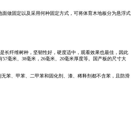
与地面做固定以及采用何种固定方式，可将体育木地板分为悬浮式
木是长纤维树种，坚韧性好，硬度适中，观看效果也最佳，因此
7毫米、38毫米，26毫米、20毫米厚度等。国产板的尺寸大
到做到无苯、甲苯、二甲苯和固化剂、漆、稀释剂都不含苯，且防滑