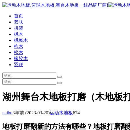
首页
篮联
拼装
枫木
枫桦木
柞木
松木
橡胶木
羽联
湖州舞台木地板打磨（木地板
naibu
3年前
(2023-03-20)
运动木地板
674
地板打磨翻新的方法有哪些？地板打磨翻