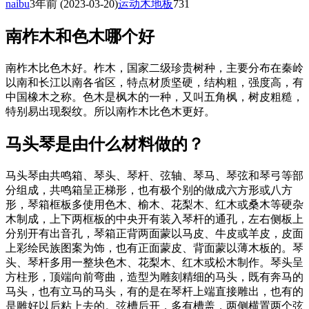
naibu
3年前
(2023-03-20)
运动木地板
731
南柞木和色木哪个好
南柞木比色木好。柞木，国家二级珍贵树种，主要分布在秦岭
以南和长江以南各省区，特点材质坚硬，结构粗，强度高，有
中国橡木之称。色木是枫木的一种，又叫五角枫，树皮粗糙，
特别易出现裂纹。所以南柞木比色木更好。
马头琴是由什么材料做的？
马头琴由共鸣箱、琴头、琴杆、弦轴、琴马、琴弦和琴弓等部
分组成，共鸣箱呈正梯形，也有极个别的做成六方形或八方
形，琴箱框板多使用色木、榆木、花梨木、红木或桑木等硬杂
木制成，上下两框板的中央开有装入琴杆的通孔，左右侧板上
分别开有出音孔，琴箱正背两面蒙以马皮、牛皮或羊皮，皮面
上彩绘民族图案为饰，也有正面蒙皮、背面蒙以薄木板的。琴
头、琴杆多用一整块色木、花梨木、红木或松木制作。琴头呈
方柱形，顶端向前弯曲，造型为雕刻精细的马头，既有奔马的
马头，也有立马的马头，有的是在琴杆上端直接雕出，也有的
是雕好以后粘上去的。弦槽后开，多有槽盖，两侧横置两个弦