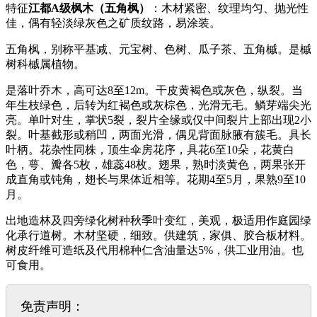
特征
江都A级枫木（五角枫）
：木材紧密、纹理均匀、抛光性
佳，偶有轻淡绿灰色之矿质纹路，易涂装。
五角枫，别称平基减、元宝树、色树、瓜子茶、五角槭。是槭
树科槭属植物。
是落叶乔木，高可达8至12m。干皮黄褐色或灰色，纵裂。当
年生枝绿色，后转为红褐色或灰棕色，光滑无毛。鳞芽端尖光
亮。单叶对生，掌状5裂，裂片全缘或仅中间裂片上部出现2小
裂。叶基截形或稍凹，两面光滑，偶见背面脉腋有簇毛。具长
叶柄。花杂性同株，顶生伞房花序，具花6至10朵，花黄白
色，萼、瓣各5枚，雄蕊48枚。翅果，熟时淡黄色，两果张开
成直角或钝角，翅长与果体近相等。花期4至5月，果熟9至10
月。
出地造林及四旁绿化树种秋季叶变红，美观，极适用作庭园绿
化承行道树。木材坚硬，细致。供建筑，家俱、胶合板材料。
树皮纤维可造纸及代用棉种仁含油量达5%，供工业用油。也
可食用。
免责声明：