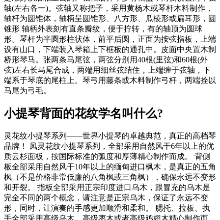
轴(左右各一)。弦轴又称把子，采用黄杨木或琴杆木料制作，
轴杆为圆锥体，轴柄呈圆锥形、八方形、瓜棱形或扁耳形，圆
锥形 轴柄外表刻有直条瓣纹，便于拧转，有的轴顶为圆球
形。琴杆为半圆形柱状体，前平后圆，正面为按弦指板，上端
设有山口，下端装入琴箱上下框板的通孔中。皮面中央置木制
桥形琴马。张两条马尾弦，两弦分别用40根(里弦)和60根(外
弦)左右长马尾合成，两端用细丝弦结住，上端缠于弦轴，下
端系于琴底的尾柱上。琴弓用藤条或木料制作弓杆，两端拴以
马尾为弓毛。
小提琴背面的花纹学名叫什么?
灵花纹小提琴系列——世界小提琴的卓越典范，真正的高档琴
品牌！ 凤灵花纹小提琴系列，全部采用自然风干6年以上的优
质云杉面板，按国际标准的弧度和厚薄精心制作而成。 背侧
板全部采用自然风干10年以上的缅甸进口枫木，是真正的五角
枫（不是价格非常低廉的八角枫或三角枫），确保永远不变形
和开裂。 指板全部采用正宗印度进口乌木，跟冒充的乌木是
完全不同的两个概念，请注意是正宗乌木，保证了永远不变
形，同时，让演奏的手感更加顺滑和柔和。 腮托、拉板、执
手全部采用高级乌木、高级枣木或者高级鸡翅木精心制作而