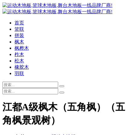
首页
篮联
拼装
枫木
枫桦木
柞木
松木
橡胶木
羽联
江都A级枫木（五角枫）（五
角枫景观树）