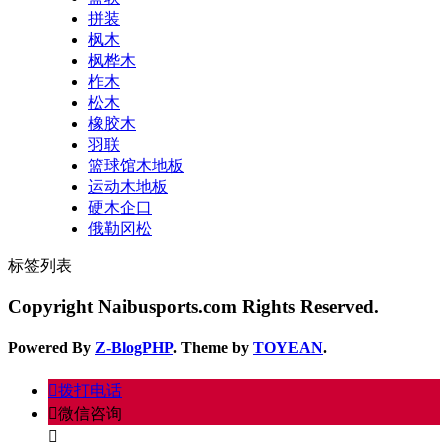
拼装
枫木
枫桦木
柞木
松木
橡胶木
羽联
篮球馆木地板
运动木地板
硬木企口
俄勒冈松
标签列表
Copyright Naibusports.com Rights Reserved.
Powered By
Z-BlogPHP
. Theme by
TOYEAN
.
󦁁
拨打电话
󦘑
微信咨询
󧁡