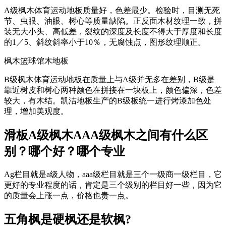
A级枫木体育运动地板质量好，色差最少。检验时，目测无死
节、虫眼、油眼、树心等质量缺陷。正反面木材纹理一致，拼
装无大小头、高低差，裂纹的深度及长度不得大于厚度和长度
的1／5、斜纹斜率小于10％，无腐蚀点，图形纹理顺正。
枫木篮球馆木地板
B级枫木体育运动地板在质量上与A级并无多在差别，B级是
靠近树皮和树心两种颜色在拼接在一块板上，颜色偏深，色差
较大，有木结。凯洁地板生产的B级板统一进行烤漆加色处
理，增加美观度。
滑板A级枫木AAA级枫木之间有什么区
别？哪个好？哪个专业
Ag栏目就是a级人物，aaa级栏目就是三个一级商一级栏目，它
更好的专业程度的话，肯定是三个级别的栏目好一些，因为它
的质量会上涨一点，价格也贵一点。
五角枫是硬枫还是软枫?