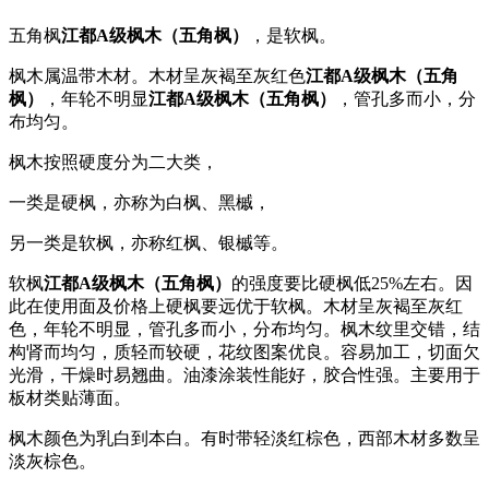
五角枫
江都A级枫木（五角枫）
，是软枫。
枫木属温带木材。木材呈灰褐至灰红色
江都A级枫木（五角
枫）
，年轮不明显
江都A级枫木（五角枫）
，管孔多而小，分
布均匀。
枫木按照硬度分为二大类，
一类是硬枫，亦称为白枫、黑槭，
另一类是软枫，亦称红枫、银槭等。
软枫
江都A级枫木（五角枫）
的强度要比硬枫低25%左右。因
此在使用面及价格上硬枫要远优于软枫。木材呈灰褐至灰红
色，年轮不明显，管孔多而小，分布均匀。枫木纹里交错，结
构肾而均匀，质轻而较硬，花纹图案优良。容易加工，切面欠
光滑，干燥时易翘曲。油漆涂装性能好，胶合性强。主要用于
板材类贴薄面。
枫木颜色为乳白到本白。有时带轻淡红棕色，西部木材多数呈
淡灰棕色。