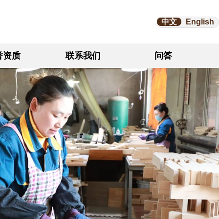
中文
English
誉资质
联系我们
问答